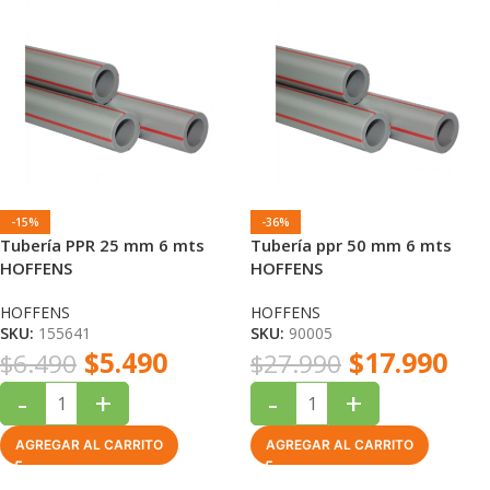
-15%
-36%
Tubería PPR 25 mm 6 mts
Tubería ppr 50 mm 6 mts
HOFFENS
HOFFENS
HOFFENS
HOFFENS
SKU:
155641
SKU:
90005
$
5.490
$
17.990
$
6.490
$
27.990
-
+
-
+
AGREGAR AL CARRITO
AGREGAR AL CARRITO