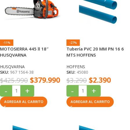
-11%
-27%
MOTOSIERRA 445 ll 18″
Tubería PVC 20 MM PN 16 6
HUSQVARNA
MTS HOFFENS
HUSQVARNA
HOFFENS
SKU:
967 1564-38
SKU:
45080
$
379.990
$
2.390
$
425.990
$
3.290
-
+
-
+
AGREGAR AL CARRITO
AGREGAR AL CARRITO