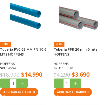
-21%
-14%
Tubería PVC 63 MM PN 10 6
Tubería PPR 20 mm 6 mts
MTS HOFFENS
HOFFENS
HOFFENS
HOFFENS
SKU:
45043
SKU:
155640
$
14.990
$
3.690
$
18.990
$
4.290
-
+
-
+
AGREGAR AL CARRITO
AGREGAR AL CARRITO