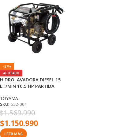
-27%
AGOTADO
HIDROLAVADORA DIESEL 15
LT/MIN 10.5 HP PARTIDA
ELECTRICA TOYAMA (XP)
TOYAMA
SKU:
532-001
$
1.569.990
$
1.150.990
LEER MÁS