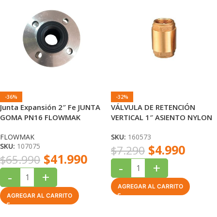
-36%
-32%
Junta Expansión 2″ Fe JUNTA
VÁLVULA DE RETENCIÓN
GOMA PN16 FLOWMAK
VERTICAL 1″ ASIENTO NYLON
FLOWMAK
SKU:
160573
SKU:
107075
$
4.990
$
7.290
$
41.990
$
65.990
-
+
-
+
AGREGAR AL CARRITO
AGREGAR AL CARRITO