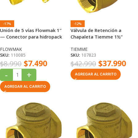
-17%
-12%
Unión de 5 vías Flowmak 1″
Válvula de Retención a
— Conector para hidropack
Chapaleta Tiemme 1½”
(DN40) Bronce Rosca Hembra
FLOWMAK
TIEMME
PN16
SKU:
110085
SKU:
107823
$
7.490
$
37.990
$
8.990
$
42.990
-
+
AGREGAR AL CARRITO
AGREGAR AL CARRITO