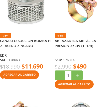
-38%
-84%
CANASTO SUCCION BOMBA HI
ABRAZADERA METÁLICA
2″ ACERO ZINCADO
PRESIÓN 36-39 (1″1/4)
ZINCADA EDR
EDR
-
SKU:
178663
SKU:
176314
$
11.690
$
490
$
18.990
$
2.990
-
+
AGREGAR AL CARRITO
AGREGAR AL CARRITO