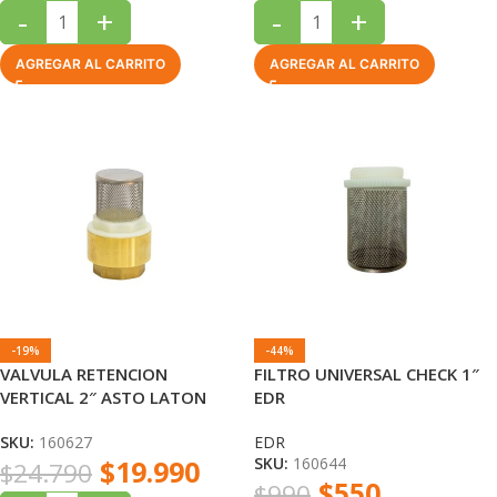
-
+
-
+
AGREGAR AL CARRITO
AGREGAR AL CARRITO
-19%
-44%
VALVULA RETENCION
FILTRO UNIVERSAL CHECK 1″
VERTICAL 2″ ASTO LATON
EDR
CON FILTRO INOX EDR
SKU:
160627
EDR
$
19.990
SKU:
160644
$
24.790
$
550
$
990