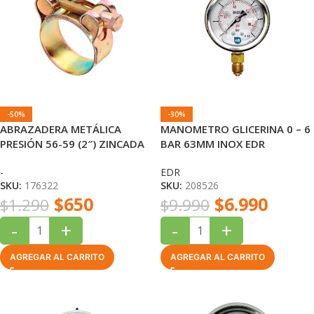
-50%
-30%
ABRAZADERA METÁLICA
MANOMETRO GLICERINA 0 – 6
PRESIÓN 56-59 (2″) ZINCADA
BAR 63MM INOX EDR
EDR
-
EDR
SKU:
176322
SKU:
208526
$
650
$
6.990
$
1.290
$
9.990
-
+
-
+
AGREGAR AL CARRITO
AGREGAR AL CARRITO