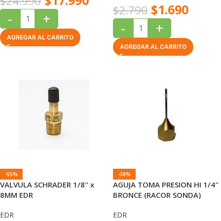
$
17.990
$
24.990
$
1.690
$
2.790
-
+
-
+
AGREGAR AL CARRITO
AGREGAR AL CARRITO
-55%
-38%
VALVULA SCHRADER 1/8″ x
AGUJA TOMA PRESION HI 1/4″
8MM EDR
BRONCE (RACOR SONDA)
EDR
EDR