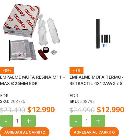
-45%
-48%
EMPALME MUFA RESINA M11 –
EMPALME MUFA TERMO-
MAX Ø26MM EDR
RETRACTIL 4X12AWG / 8-
16MM EDR
EDR
EDR
SKU:
208786
SKU:
208792
$
12.990
$
12.990
$
23.490
$
24.990
-
+
-
+
AGREGAR AL CARRITO
AGREGAR AL CARRITO