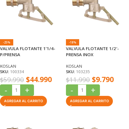
-25%
-18%
VALVULA FLOTANTE 1’1/4-
VALVULA FLOTANTE 1/2′-
P/PRENSA
PRENSA INOX
KOSLAN
KOSLAN
SKU:
100334
SKU:
103235
$
44.990
$
9.790
$
59.990
$
11.990
-
+
-
+
AGREGAR AL CARRITO
AGREGAR AL CARRITO