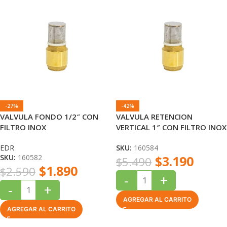
-27%
-42%
VALVULA FONDO 1/2″ CON
VALVULA RETENCION
FILTRO INOX
VERTICAL 1″ CON FILTRO INOX
EDR
EDR
SKU:
160584
SKU:
160582
$
3.190
$
5.490
$
1.890
$
2.590
-
+
-
+
AGREGAR AL CARRITO
AGREGAR AL CARRITO