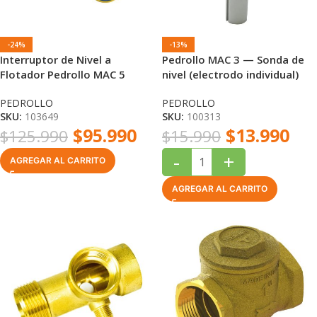
-24%
-13%
Interruptor de Nivel a
Pedrollo MAC 3 — Sonda de
Flotador Pedrollo MAC 5
nivel (electrodo individual)
Cable Neopreno 10 m IP68
PEDROLLO
PEDROLLO
SKU:
103649
SKU:
100313
$
95.990
$
13.990
$
125.990
$
15.990
-
+
AGREGAR AL CARRITO
AGREGAR AL CARRITO