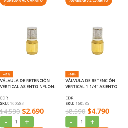
AGREGAR AL CARRITO
AGREGAR AL CARRITO
-41%
-44%
VÁLVULA DE RETENCIÓN
VÁLVULA DE RETENCIÓN
VERTICAL ASIENTO NYLON-
VERTICAL 1 1/4″ ASIENTO
ABS CON ASIENTO
NYLON-ABS EDR
EDR
EDR
INOXIDABLE 3/4″
SKU:
160583
SKU:
160585
$
2.690
$
4.790
$
4.590
$
8.590
-
+
-
+