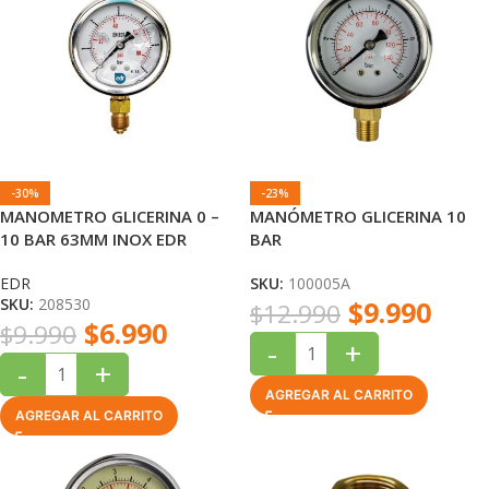
-30%
-23%
MANOMETRO GLICERINA 0 –
MANÓMETRO GLICERINA 10
10 BAR 63MM INOX EDR
BAR
EDR
SKU:
100005A
SKU:
208530
$
9.990
$
12.990
$
6.990
$
9.990
-
+
-
+
AGREGAR AL CARRITO
AGREGAR AL CARRITO