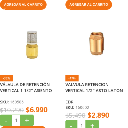
AGREGAR AL CARRITO
AGREGAR AL CARRITO
-32%
-47%
VÁLVULA DE RETENCIÓN
VALVULA RETENCION
VERTICAL 1 1/2″ ASIENTO
VERTICAL 1/2″ ASTO LATON
NYLON-ABS EDR
EDR
SKU:
160586
EDR
$
6.990
SKU:
160602
$
10.290
$
2.890
$
5.490
-
+
-
+