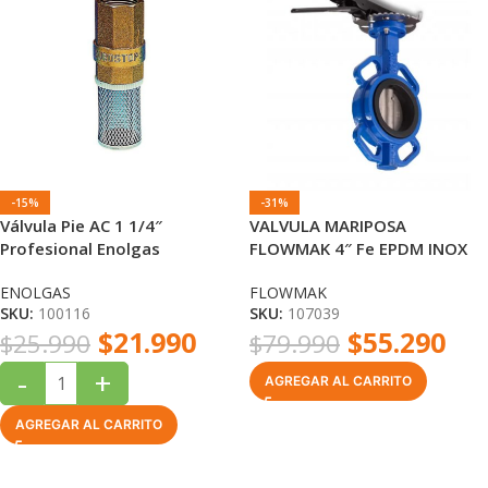
-15%
-31%
Válvula Pie AC 1 1/4″
VALVULA MARIPOSA
Profesional Enolgas
FLOWMAK 4″ Fe EPDM INOX
PN16
ENOLGAS
FLOWMAK
SKU:
100116
SKU:
107039
$
21.990
$
55.290
$
25.990
$
79.990
-
+
AGREGAR AL CARRITO
AGREGAR AL CARRITO