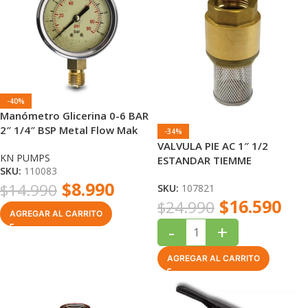
-40%
Manómetro Glicerina 0-6 BAR
2″ 1/4″ BSP Metal Flow Mak
-34%
VALVULA PIE AC 1″ 1/2
KN PUMPS
ESTANDAR TIEMME
SKU:
110083
$
8.990
$
14.990
SKU:
107821
$
16.590
$
24.990
AGREGAR AL CARRITO
-
+
AGREGAR AL CARRITO