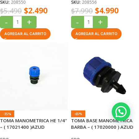
SKU:
208550
SKU:
208556
$
2.490
$
4.990
$
5.490
$
7.990
-
+
-
+
AGREGAR AL CARRITO
AGREGAR AL CARRITO
-35%
-65%
TOMA MANOMETRICA HE 1/4″
TOMA BASE MANOMETRICA
– ( 17021400 )AZUD
BARBA – ( 17020000 ) AZUD