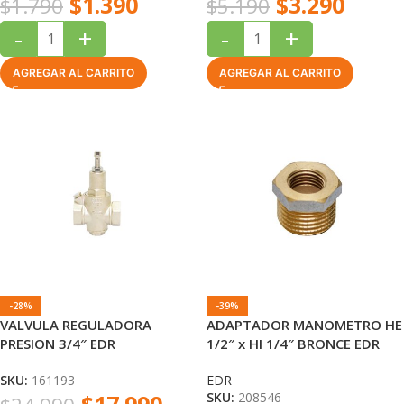
$
1.390
$
3.290
$
1.790
$
5.190
-
+
-
+
AGREGAR AL CARRITO
AGREGAR AL CARRITO
-28%
-39%
VALVULA REGULADORA
ADAPTADOR MANOMETRO HE
PRESION 3/4″ EDR
1/2″ x HI 1/4″ BRONCE EDR
SKU:
161193
EDR
SKU:
208546