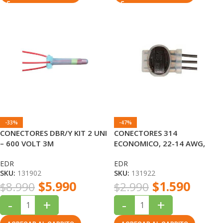
-33%
-47%
CONECTORES DBR/Y KIT 2 UNI
CONECTORES 314
– 600 VOLT 3M
ECONOMICO, 22-14 AWG,
HASTA 3 CONEXIONES 3M
EDR
EDR
SKU:
131902
SKU:
131922
$
5.990
$
1.590
$
8.990
$
2.990
-
+
-
+