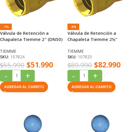
-7%
-8%
Válvula de Retención a
Válvula de Retención a
Chapaleta Tiemme 2″ (DN50)
Chapaleta Tiemme 2½”
Bronce Rosca Hembra PN16
(DN65) Bronce Rosca Hembra
TIEMME
TIEMME
PN8
SKU:
107824
SKU:
107825
$
51.990
$
82.990
$
55.990
$
89.990
-
+
-
+
AGREGAR AL CARRITO
AGREGAR AL CARRITO