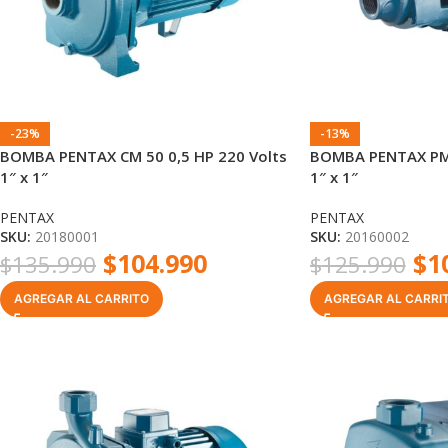
-23%
-13%
BOMBA PENTAX CM 50 0,5 HP 220 Volts
BOMBA PENTAX PM8
1″ x 1″
1″ x 1″
PENTAX
PENTAX
SKU:
20180001
SKU:
20160002
$
104.990
$
1
$
135.990
$
125.990
AGREGAR AL CARRITO
AGREGAR AL CARRI