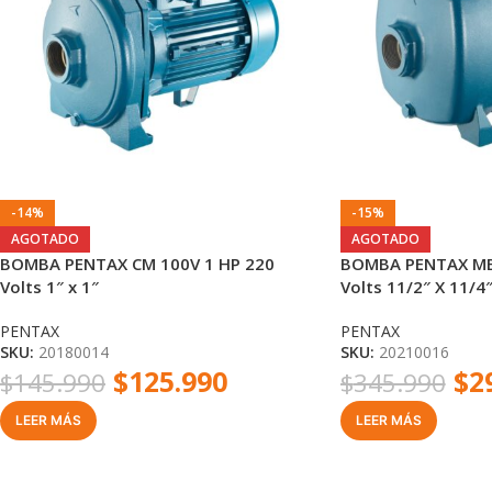
-14%
-15%
AGOTADO
AGOTADO
BOMBA PENTAX CM 100V 1 HP 220
BOMBA PENTAX MB 
Volts 1″ x 1″
Volts 11/2″ X 11/4
PENTAX
PENTAX
SKU:
20180014
SKU:
20210016
$
125.990
$
2
$
145.990
$
345.990
LEER MÁS
LEER MÁS