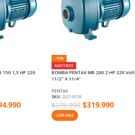
-15%
AGOTADO
150 1,5 HP 220
BOMBA PENTAX MB 200 2 HP 220 Volt
″
11/2″ X 11/4″
PENTAX
SKU:
20210018
94.990
$
319.990
$
375.990
LEER MÁS