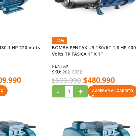
-20%
0 1 HP 220 Volts
BOMBA PENTAX U5 180/6T 1,8 HP 40
Volts TRIFÁSICA 1″ X 1″
PENTAX
SKU:
20210032
09.990
$
480.990
$
599.990
-
+
TO
AGREGAR AL CARRITO