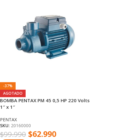
-37%
AGOTADO
BOMBA PENTAX PM 45 0,5 HP 220 Volts
1″ x 1″
PENTAX
SKU:
20160000
$
62.990
$
99.990