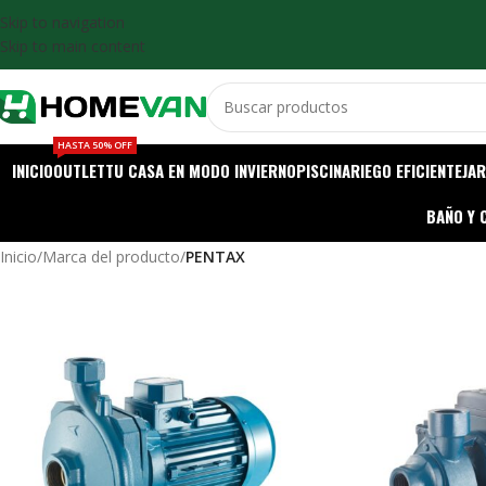
Skip to navigation
Skip to main content
HASTA 50% OFF
INICIO
OUTLET
TU CASA EN MODO INVIERNO
PISCINA
RIEGO EFICIENTE
JAR
BAÑO Y 
Inicio
/
Marca del producto
/
PENTAX