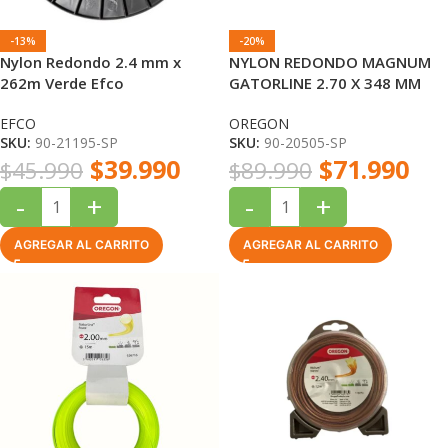
-13%
-20%
Nylon Redondo 2.4 mm x
NYLON REDONDO MAGNUM
262m Verde Efco
GATORLINE 2.70 X 348 MM
EFCO
OREGON
SKU:
90-21195-SP
SKU:
90-20505-SP
$
39.990
$
71.990
$
45.990
$
89.990
-
+
-
+
AGREGAR AL CARRITO
AGREGAR AL CARRITO