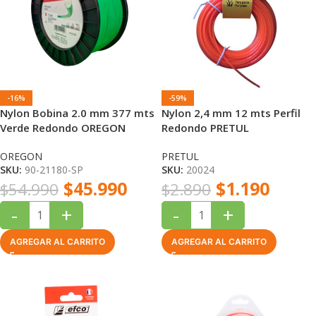
-16%
-59%
Nylon Bobina 2.0 mm 377 mts
Nylon 2,4 mm 12 mts Perfil
Verde Redondo OREGON
Redondo PRETUL
OREGON
PRETUL
SKU:
90-21180-SP
SKU:
20024
$
45.990
$
1.190
$
54.990
$
2.890
-
+
-
+
AGREGAR AL CARRITO
AGREGAR AL CARRITO