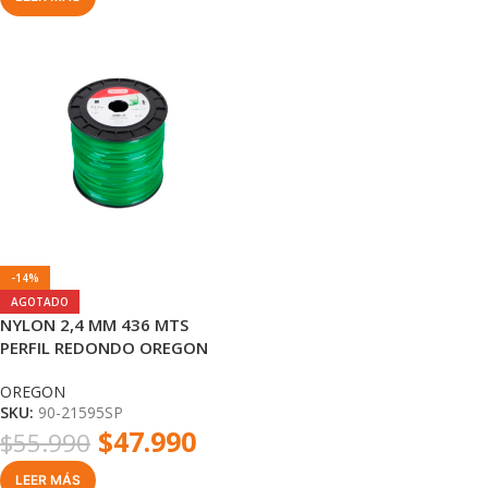
-14%
AGOTADO
NYLON 2,4 MM 436 MTS
PERFIL REDONDO OREGON
OREGON
SKU:
90-21595SP
$
47.990
$
55.990
LEER MÁS