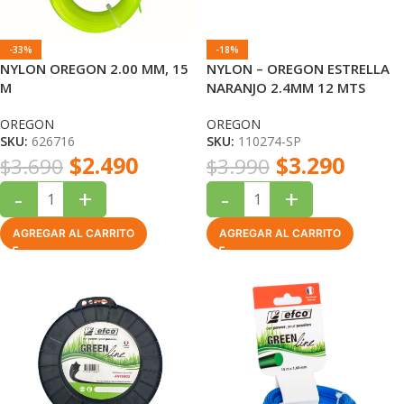
-33%
-18%
NYLON OREGON 2.00 MM, 15
NYLON – OREGON ESTRELLA
M
NARANJO 2.4MM 12 MTS
OREGON
OREGON
SKU:
626716
SKU:
110274-SP
$
2.490
$
3.290
$
3.690
$
3.990
-
+
-
+
AGREGAR AL CARRITO
AGREGAR AL CARRITO