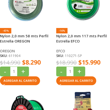
-45%
-16%
Nylon 2,0 mm 58 mts Perfil
Nylon 2,0 mm 117 mts Perfil
Estrella OREGON
Estrella EFCO
OREGON
EFCO
SKU:
611904
SKU:
110271-SP
$
8.290
$
15.990
$
14.990
$
18.990
-
+
-
+
AGREGAR AL CARRITO
AGREGAR AL CARRITO