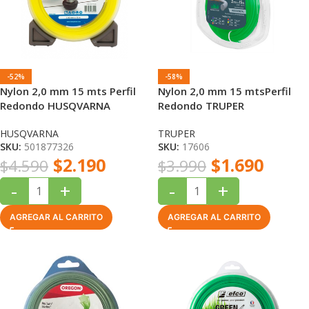
-52%
-58%
Nylon 2,0 mm 15 mts Perfil
Nylon 2,0 mm 15 mtsPerfil
Redondo HUSQVARNA
Redondo TRUPER
HUSQVARNA
TRUPER
SKU:
501877326
SKU:
17606
$
2.190
$
1.690
$
4.590
$
3.990
-
+
-
+
AGREGAR AL CARRITO
AGREGAR AL CARRITO