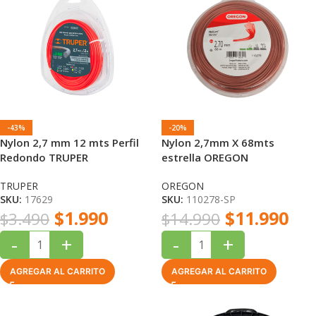
-43%
-20%
Nylon 2,7 mm 12 mts Perfil
Nylon 2,7mm X 68mts
Redondo TRUPER
estrella OREGON
TRUPER
OREGON
SKU:
17629
SKU:
110278-SP
$
1.990
$
11.990
$
3.490
$
14.990
-
+
-
+
AGREGAR AL CARRITO
AGREGAR AL CARRITO