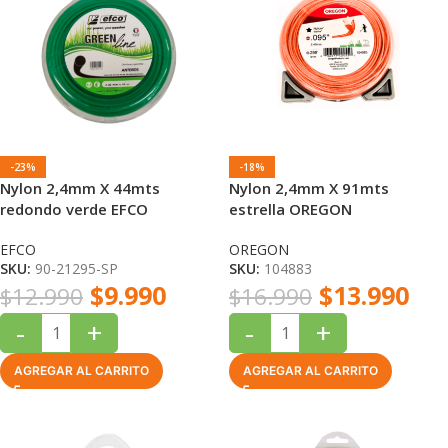
-23%
-18%
Nylon 2,4mm X 44mts
Nylon 2,4mm X 91mts
redondo verde EFCO
estrella OREGON
EFCO
OREGON
SKU:
90-21295-SP
SKU:
104883
$
9.990
$
13.990
$
12.990
$
16.990
-
+
-
+
AGREGAR AL CARRITO
AGREGAR AL CARRITO