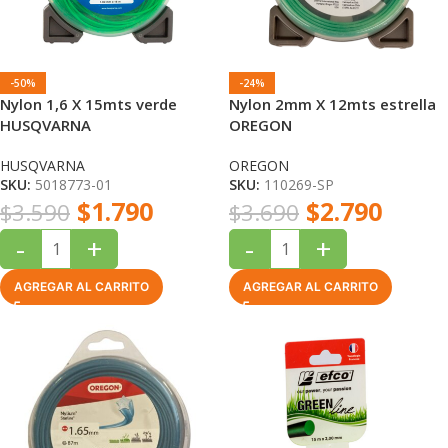
-50%
-24%
Nylon 1,6 X 15mts verde
Nylon 2mm X 12mts estrella
HUSQVARNA
OREGON
HUSQVARNA
OREGON
SKU:
5018773-01
SKU:
110269-SP
$
1.790
$
2.790
$
3.590
$
3.690
-
+
-
+
AGREGAR AL CARRITO
AGREGAR AL CARRITO