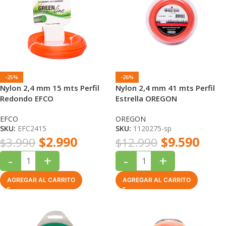
-25%
-26%
Nylon 2,4 mm 15 mts Perfil
Nylon 2,4 mm 41 mts Perfil
Redondo EFCO
Estrella OREGON
EFCO
OREGON
SKU:
EFC2415
SKU:
1120275-sp
$
2.990
$
9.590
$
3.990
$
12.990
-
+
-
+
AGREGAR AL CARRITO
AGREGAR AL CARRITO