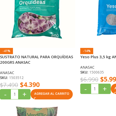
-41%
-14%
SUSTRATO NATURAL PARA ORQUÍDEAS
Yeso Plus 3,5 kg 
200GRS ANASAC
ANASAC
SKU:
1500635
ANASAC
$
5.9
SKU:
1503512
$
6.990
$
4.390
$
7.490
-
+
-
+
AGREGAR AL CARRITO