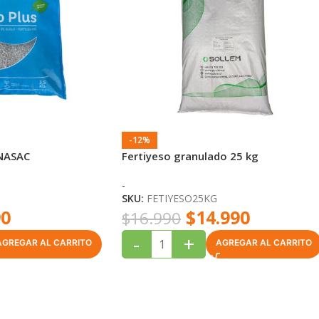
-12%
ANASAC
Fertiyeso granulado 25 kg
-
SKU:
FETIYESO25KG
90
$
14.990
$
16.990
-
+
AGREGAR AL CARRITO
AGREGAR AL CARRITO