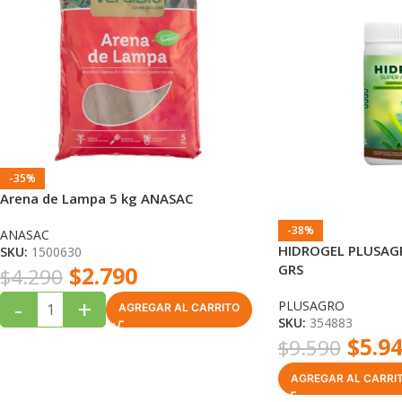
-35%
Arena de Lampa 5 kg ANASAC
-38%
ANASAC
HIDROGEL PLUSAGR
SKU:
1500630
GRS
$
2.790
$
4.290
-
+
PLUSAGRO
AGREGAR AL CARRITO
SKU:
354883
$
5.9
$
9.590
AGREGAR AL CARRI