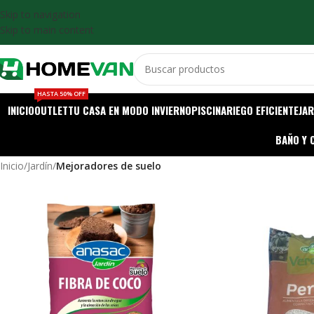
Skip to navigation
Skip to main content
HASTA 50% OFF
INICIO
OUTLET
TU CASA EN MODO INVIERNO
PISCINA
RIEGO EFICIENTE
JAR
BAÑO Y 
Inicio
/
Jardín
/
Mejoradores de suelo