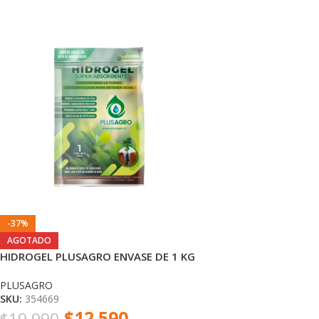
-37%
AGOTADO
HIDROGEL PLUSAGRO ENVASE DE 1 KG
PLUSAGRO
SKU:
354669
$
12.590
$
19.990