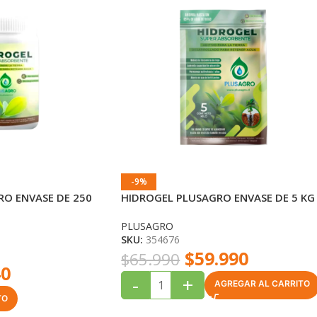
-9%
O ENVASE DE 250
HIDROGEL PLUSAGRO ENVASE DE 5 KG
PLUSAGRO
SKU:
354676
$
59.990
$
65.990
40
-
+
AGREGAR AL CARRITO
TO