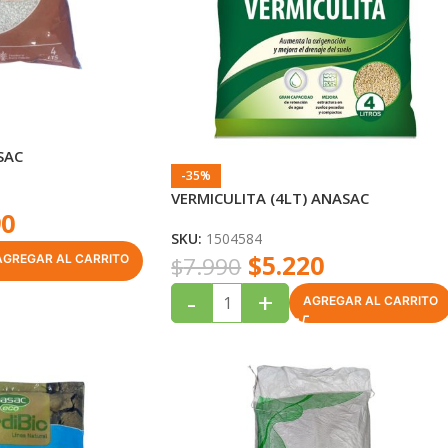
SAC
-35%
VERMICULITA (4LT) ANASAC
90
SKU:
1504584
$
5.220
AGREGAR AL CARRITO
$
7.990
-
+
AGREGAR AL CARRITO