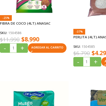
-25%
FIBRA DE COCO (4LT) ANASAC
-37%
SKU:
1504586
PERLITA (4LT) ANA
$
8.990
$
11.990
-
+
SKU:
1504585
AGREGAR AL CARRITO
$
4.2
$
6.790
-
+