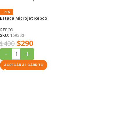
-28%
Estaca Microjet Repco
REPCO
SKU:
169300
$
290
$
400
-
+
AGREGAR AL CARRITO