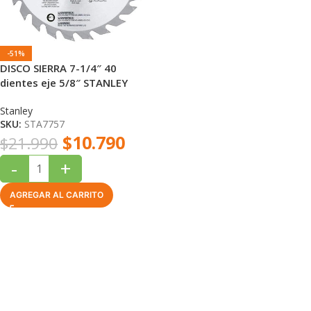
-51%
DISCO SIERRA 7-1/4″ 40
dientes eje 5/8″ STANLEY
Stanley
SKU:
STA7757
$
10.790
$
21.990
-
+
AGREGAR AL CARRITO