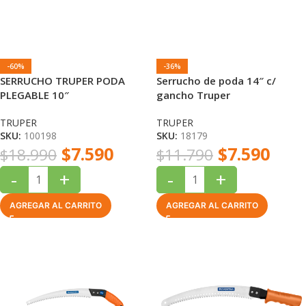
-60%
-36%
SERRUCHO TRUPER PODA
Serrucho de poda 14″ c/
PLEGABLE 10″
gancho Truper
TRUPER
TRUPER
SKU:
100198
SKU:
18179
$
7.590
$
7.590
$
18.990
$
11.790
-
+
-
+
AGREGAR AL CARRITO
AGREGAR AL CARRITO