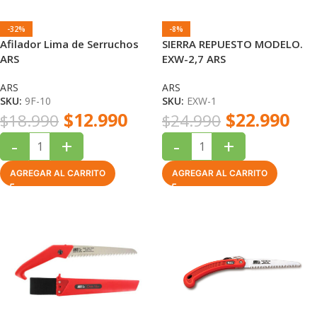
-32%
-8%
Afilador Lima de Serruchos
SIERRA REPUESTO MODELO.
ARS
EXW-2,7 ARS
ARS
ARS
SKU:
9F-10
SKU:
EXW-1
$
12.990
$
22.990
$
18.990
$
24.990
-
+
-
+
AGREGAR AL CARRITO
AGREGAR AL CARRITO