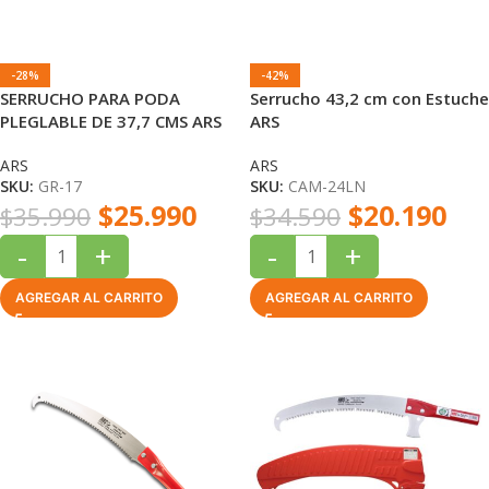
-28%
-42%
SERRUCHO PARA PODA
Serrucho 43,2 cm con Estuche
PLEGLABLE DE 37,7 CMS ARS
ARS
ARS
ARS
SKU:
GR-17
SKU:
CAM-24LN
$
25.990
$
20.190
$
35.990
$
34.590
-
+
-
+
AGREGAR AL CARRITO
AGREGAR AL CARRITO