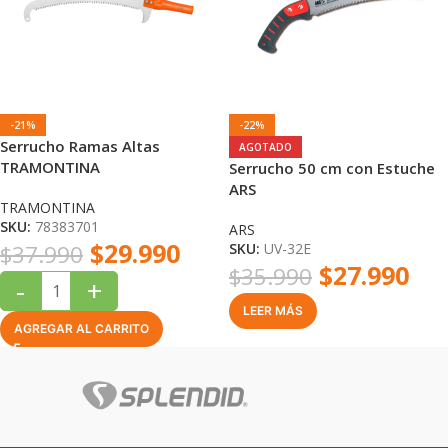
-21%
-22%
Serrucho Ramas Altas
AGOTADO
TRAMONTINA
Serrucho 50 cm con Estuche
ARS
TRAMONTINA
SKU:
78383701
ARS
$
29.990
$
37.990
SKU:
UV-32E
$
27.990
$
35.990
-
+
LEER MÁS
AGREGAR AL CARRITO