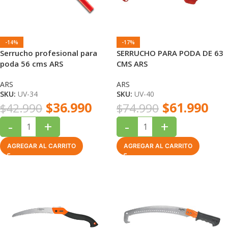
-14%
-17%
Serrucho profesional para
SERRUCHO PARA PODA DE 63
poda 56 cms ARS
CMS ARS
ARS
ARS
SKU:
UV-34
SKU:
UV-40
$
36.990
$
61.990
$
42.990
$
74.990
-
+
-
+
AGREGAR AL CARRITO
AGREGAR AL CARRITO