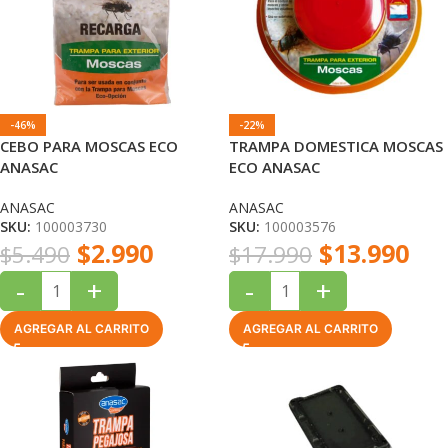
-46%
-22%
CEBO PARA MOSCAS ECO
TRAMPA DOMESTICA MOSCAS
ANASAC
ECO ANASAC
ANASAC
ANASAC
SKU:
100003730
SKU:
100003576
$
2.990
$
13.990
$
5.490
$
17.990
-
+
-
+
AGREGAR AL CARRITO
AGREGAR AL CARRITO