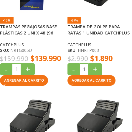
-13%
-37%
TRAMPAS PEGAJOSAS BASE
TRAMPA DE GOLPE PARA
PLÁSTICAS 2 UNI X 48 (96
RATAS 1 UNIDAD CATCHPLUS
UNIDADES) CATCHPLUS
CATCHPLUS
CATCHPLUS
SKU:
NRTG005U
SKU:
HNRTP003
$
139.990
$
1.890
$
159.990
$
2.990
-
+
-
+
AGREGAR AL CARRITO
AGREGAR AL CARRITO