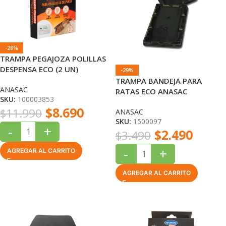
-28%
TRAMPA PEGAJOZA POLILLAS
DESPENSA ECO (2 UN)
-29%
TRAMPA BANDEJA PARA
ANASAC
RATAS ECO ANASAC
SKU:
100003853
$
8.690
$
11.990
ANASAC
SKU:
1500097
-
+
$
2.490
$
3.490
-
+
AGREGAR AL CARRITO
AGREGAR AL CARRITO