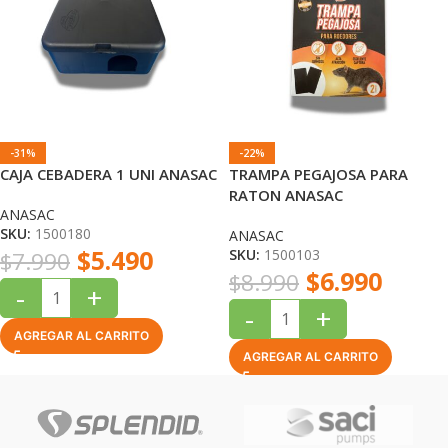
-31%
-22%
CAJA CEBADERA 1 UNI ANASAC
TRAMPA PEGAJOSA PARA
RATON ANASAC
ANASAC
SKU:
1500180
ANASAC
$
5.490
SKU:
1500103
$
7.990
$
6.990
$
8.990
-
+
-
+
AGREGAR AL CARRITO
AGREGAR AL CARRITO