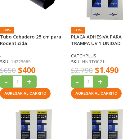
-38%
-47%
Tubo Cebadero 25 cm para
PLACA ADHESIVA PARA
Rodenticida
TRAMPA UV 1 UNIDAD
CATCHPLUS
-
CATCHPLUS
SKU:
14223669
SKU:
HNRTG021U
$
400
$
1.490
$
650
$
2.790
-
+
-
+
AGREGAR AL CARRITO
AGREGAR AL CARRITO