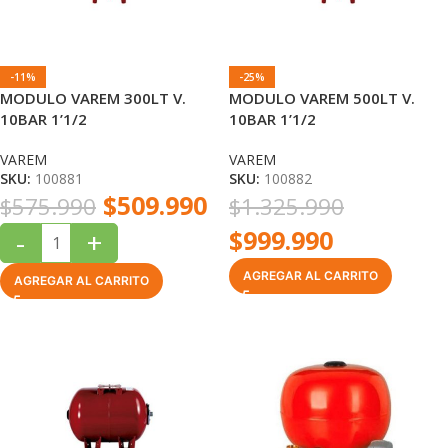
-11%
-25%
MODULO VAREM 300LT V.
MODULO VAREM 500LT V.
10BAR 1’1/2
10BAR 1’1/2
VAREM
VAREM
SKU:
100881
SKU:
100882
$
509.990
$
575.990
$
1.325.990
$
999.990
-
+
AGREGAR AL CARRITO
AGREGAR AL CARRITO