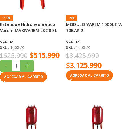
-18%
-9%
Estanque Hidroneumático
MODULO VAREM 1000LT V.
Varem MAXIVAREM LS 200 L
10BAR 2′
10 Bar Vertical (Membrana
VAREM
VAREM
Butilo)
SKU:
100878
SKU:
100873
$
515.990
$
625.990
$
3.425.990
$
3.125.990
-
+
AGREGAR AL CARRITO
AGREGAR AL CARRITO