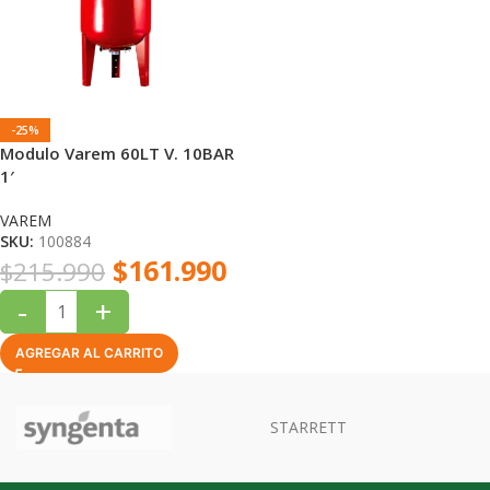
-25%
Modulo Varem 60LT V. 10BAR
1′
VAREM
SKU:
100884
$
161.990
$
215.990
-
+
AGREGAR AL CARRITO