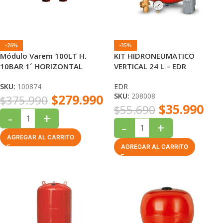
-26%
-35%
Módulo Varem 100LT H.
KIT HIDRONEUMATICO
10BAR 1´ HORIZONTAL
VERTICAL 24 L – EDR
SKU:
100874
EDR
$
279.990
SKU:
208008
$
375.990
$
35.990
$
55.690
-
+
-
+
AGREGAR AL CARRITO
AGREGAR AL CARRITO