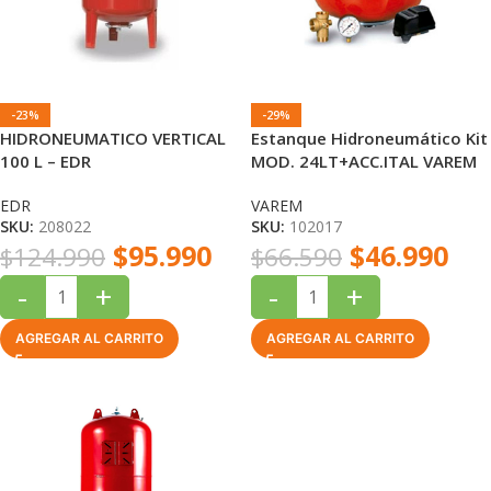
-23%
-29%
HIDRONEUMATICO VERTICAL
Estanque Hidroneumático Kit
100 L – EDR
MOD. 24LT+ACC.ITAL VAREM
EDR
VAREM
SKU:
208022
SKU:
102017
$
95.990
$
46.990
$
124.990
$
66.590
-
+
-
+
AGREGAR AL CARRITO
AGREGAR AL CARRITO