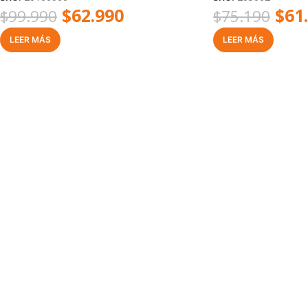
$
62.990
$
61
$
99.990
$
75.190
LEER MÁS
LEER MÁS