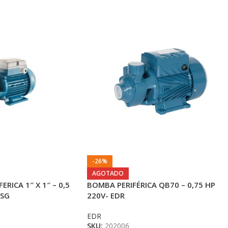
-26%
AGOTADO
RICA 1″ X 1″ – 0,5
BOMBA PERIFÉRICA QB70 – 0,75 HP
CSG
220V- EDR
EDR
SKU:
202006