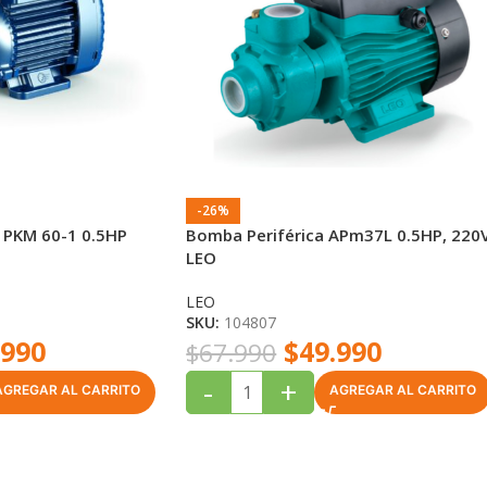
-26%
 PKM 60-1 0.5HP
Bomba Periférica APm37L 0.5HP, 220
LEO
LEO
SKU:
104807
.990
$
49.990
$
67.990
-
+
AGREGAR AL CARRITO
AGREGAR AL CARRITO