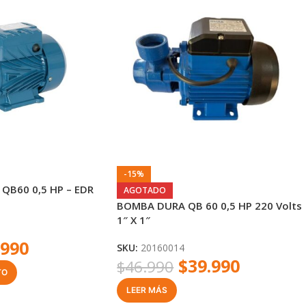
-15%
QB60 0,5 HP – EDR
AGOTADO
BOMBA DURA QB 60 0,5 HP 220 Volts
1″ X 1″
.990
SKU:
20160014
$
39.990
$
46.990
TO
LEER MÁS