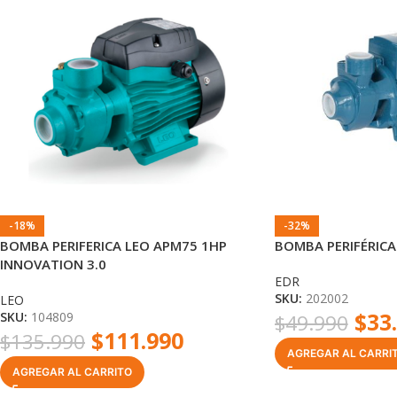
-18%
-32%
BOMBA PERIFERICA LEO APM75 1HP
BOMBA PERIFÉRICA 
INNOVATION 3.0
EDR
SKU:
202002
LEO
$
33
SKU:
104809
$
49.990
$
111.990
$
135.990
AGREGAR AL CARRI
AGREGAR AL CARRITO