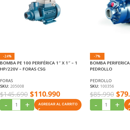
-24%
-7%
BOMBA PE 100 PERIFÉRICA 1″ X 1″ – 1
BOMBA PERIFERICA
HP/220V – FORAS CSG
PEDROLLO
FORAS
PEDROLLO
SKU:
205008
SKU:
100356
$
110.990
$
79
$
145.690
$
85.990
-
+
-
+
AGREGAR AL CARRITO