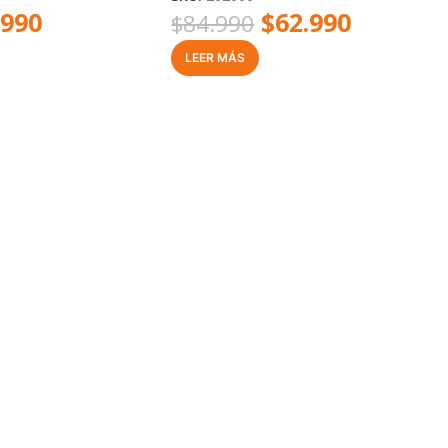
.990
$
62.990
$
84.990
LEER MÁS