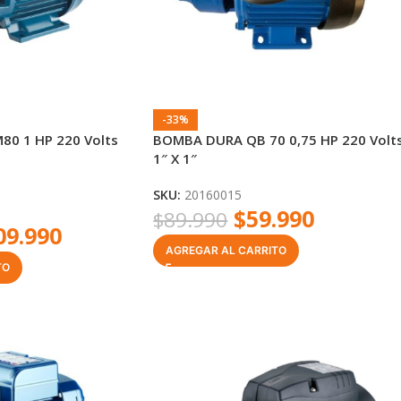
-33%
0 1 HP 220 Volts
BOMBA DURA QB 70 0,75 HP 220 Volt
1″ X 1″
SKU:
20160015
$
59.990
$
89.990
09.990
AGREGAR AL CARRITO
TO