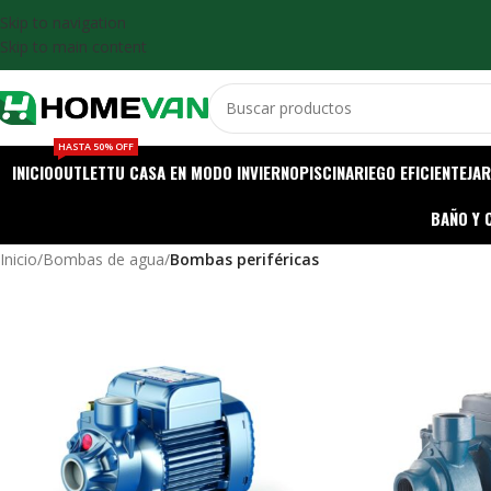
Skip to navigation
Skip to main content
HASTA 50% OFF
INICIO
OUTLET
TU CASA EN MODO INVIERNO
PISCINA
RIEGO EFICIENTE
JAR
BAÑO Y 
Inicio
/
Bombas de agua
/
Bombas periféricas