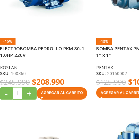
-15%
-13%
ELECTROBOMBA PEDROLLO PKM 80-1
BOMBA PENTAX PM8
1,0HP 220V
1″ x 1″
KOSLAN
PENTAX
SKU:
100360
SKU:
20160002
$
208.990
$
1
$
245.990
$
125.990
-
+
AGREGAR AL CARRITO
AGREGAR AL CARRI