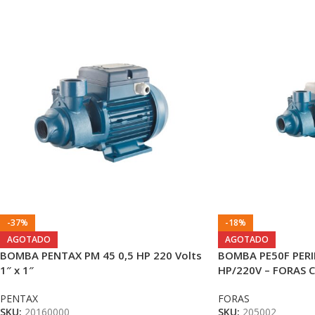
-37%
-18%
AGOTADO
AGOTADO
BOMBA PENTAX PM 45 0,5 HP 220 Volts
BOMBA PE50F PERIFE
1″ x 1″
HP/220V – FORAS 
PENTAX
FORAS
SKU:
20160000
SKU:
205002