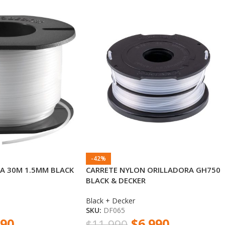
-42%
A 30M 1.5MM BLACK
CARRETE NYLON ORILLADORA GH750
BLACK & DECKER
Black + Decker
SKU:
DF065
990
$
6.990
$
11.990