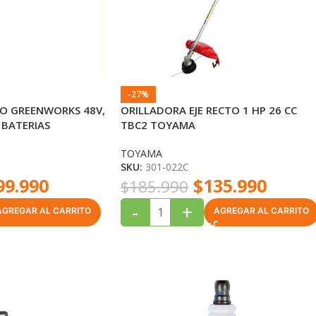
-27%
IO GREENWORKS 48V,
ORILLADORA EJE RECTO 1 HP 26 CC
 BATERIAS
TBC2 TOYAMA
TOYAMA
SKU:
301-022C
99.990
$
135.990
$
185.990
-
+
AGREGAR AL CARRITO
AGREGAR AL CARRITO