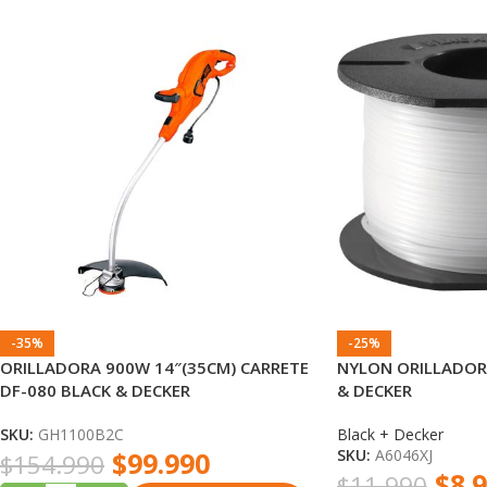
-35%
-25%
ORILLADORA 900W 14″(35CM) CARRETE
NYLON ORILLADOR
DF-080 BLACK & DECKER
& DECKER
SKU:
GH1100B2C
Black + Decker
$
99.990
SKU:
A6046XJ
$
154.990
$
8.
$
11.990