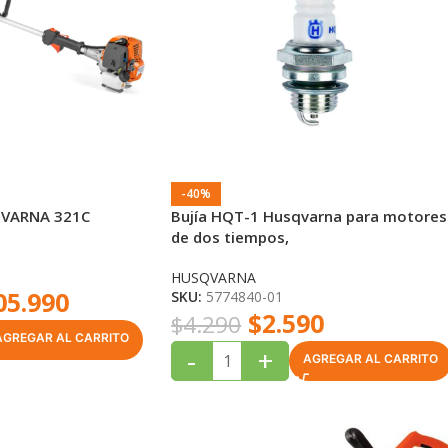
-40%
VARNA 321C
Bujía HQT-1 Husqvarna para motores
de dos tiempos,
HUSQVARNA
05.990
SKU:
5774840-01
$
2.590
$
4.290
AGREGAR AL CARRITO
-
+
AGREGAR AL CARRITO