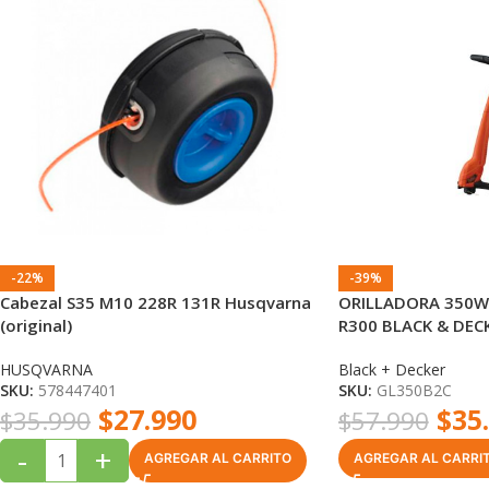
-22%
-39%
Cabezal S35 M10 228R 131R Husqvarna
ORILLADORA 350W 
(original)
R300 BLACK & DEC
HUSQVARNA
Black + Decker
SKU:
578447401
SKU:
GL350B2C
$
27.990
$
35
$
35.990
$
57.990
-
+
AGREGAR AL CARRITO
AGREGAR AL CARRI