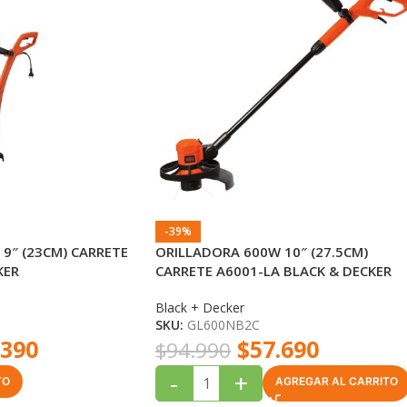
-39%
9″ (23CM) CARRETE
ORILLADORA 600W 10″ (27.5CM)
KER
CARRETE A6001-LA BLACK & DECKER
Black + Decker
SKU:
GL600NB2C
.390
$
57.690
$
94.990
-
+
TO
AGREGAR AL CARRITO