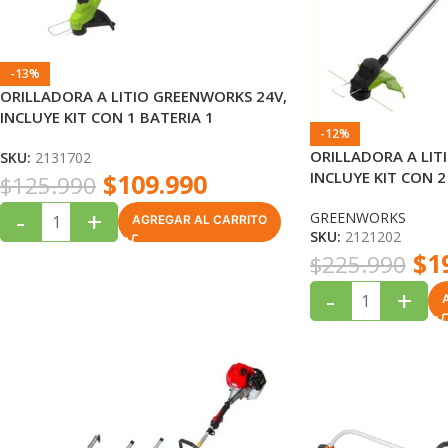
-13%
ORILLADORA A LITIO GREENWORKS 24V,
INCLUYE KIT CON 1 BATERIA 1
-12%
CARGADOR
ORILLADORA A LIT
SKU:
2131702
INCLUYE KIT CON 2
$
109.990
$
125.990
1CARGADOR
-
+
GREENWORKS
AGREGAR AL CARRITO
SKU:
2121202
$
1
$
225.990
-
+