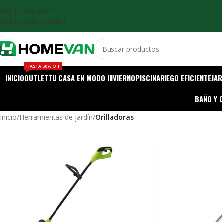
Skip to navigation
Skip to main content
HASTA 50% OFF
INICIO
OUTLET
TU CASA EN MODO INVIERNO
PISCINA
RIEGO EFICIENTE
JAR
BAÑO Y 
Inicio
/
Herramientas de jardín
/
Orilladoras