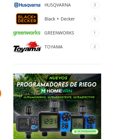
HUSQVARNA
3
Black + Decker
5
GREENWORKS
1
TOYAMA
2