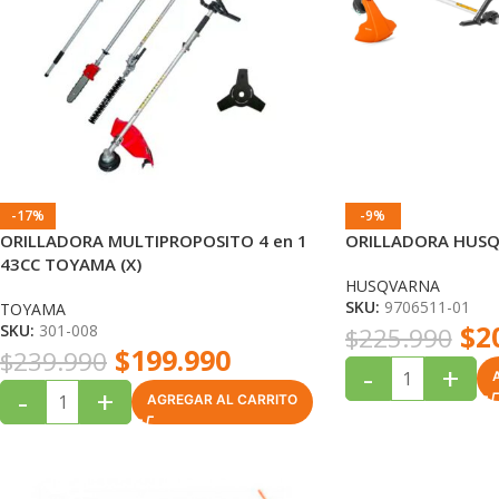
-17%
-9%
ORILLADORA MULTIPROPOSITO 4 en 1
ORILLADORA HUSQ
43CC TOYAMA (X)
HUSQVARNA
SKU:
9706511-01
TOYAMA
$
2
SKU:
301-008
$
225.990
$
199.990
$
239.990
-
+
-
+
AGREGAR AL CARRITO