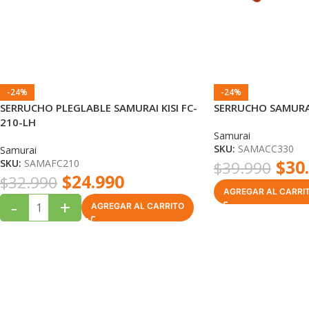
-24%
-24%
SERRUCHO PLEGLABLE SAMURAI KISI FC-
SERRUCHO SAMURAI
210-LH
Samurai
SKU:
SAMACC330
Samurai
$
30
SKU:
SAMAFC210
$
39.990
$
24.990
$
32.990
AGREGAR AL CARRI
-
+
AGREGAR AL CARRITO