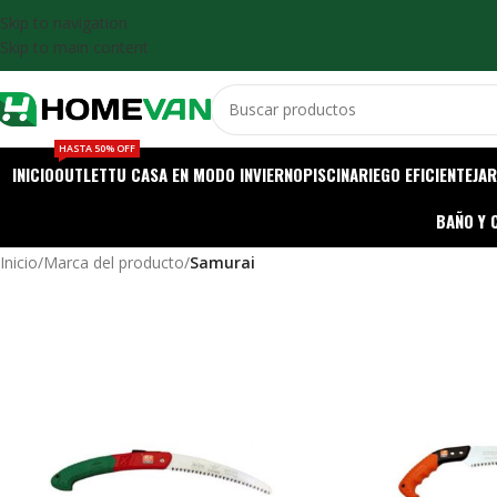
Skip to navigation
Skip to main content
HASTA 50% OFF
INICIO
OUTLET
TU CASA EN MODO INVIERNO
PISCINA
RIEGO EFICIENTE
JAR
BAÑO Y 
Inicio
/
Marca del producto
/
Samurai