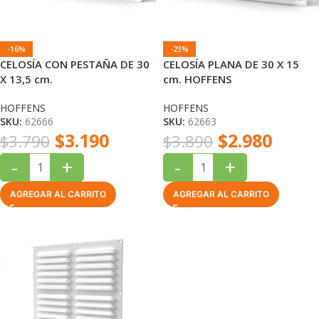
-16%
-23%
CELOSÍA CON PESTAÑA DE 30
CELOSÍA PLANA DE 30 X 15
X 13,5 cm.
cm. HOFFENS
HOFFENS
HOFFENS
SKU:
62666
SKU:
62663
$
3.190
$
2.980
$
3.790
$
3.890
-
+
-
+
AGREGAR AL CARRITO
AGREGAR AL CARRITO