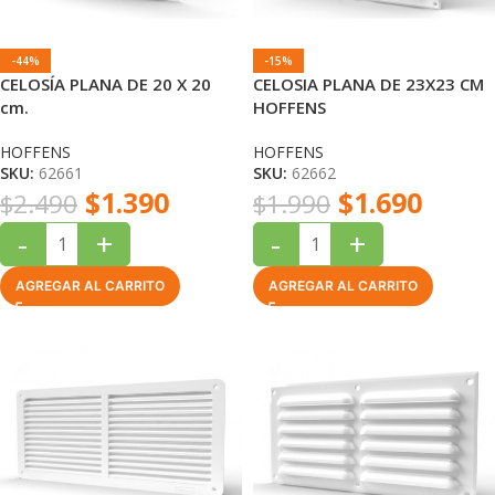
-44%
-15%
CELOSÍA PLANA DE 20 X 20
CELOSIA PLANA DE 23X23 CM
cm.
HOFFENS
HOFFENS
HOFFENS
SKU:
62661
SKU:
62662
$
1.390
$
1.690
$
2.490
$
1.990
-
+
-
+
AGREGAR AL CARRITO
AGREGAR AL CARRITO