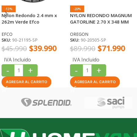
-13%
-20%
Nylon Redondo 2.4 mm x
NYLON REDONDO MAGNUM
262m Verde Efco
GATORLINE 2.70 X 348 MM
EFCO
OREGON
SKU:
90-21195-SP
SKU:
90-20505-SP
$
39.990
$
71.990
$
45.990
$
89.990
IVA Incluido
IVA Incluido
-
+
-
+
AGREGAR AL CARRITO
AGREGAR AL CARRITO