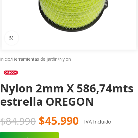
Click to enlarge
Inicio
/
Herramientas de jardín
/
Nylon
Nylon 2mm X 586,74mts
estrella OREGON
$
45.990
$
84.990
IVA Incluido