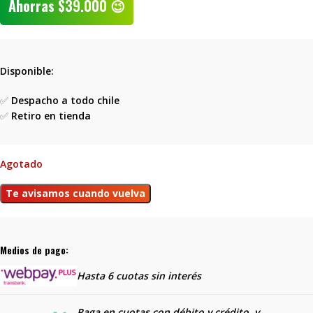
Ahorras
$
39.000
😉
Disponible:
✅
Despacho a todo chile
✅
Retiro en tienda
Agotado
Medios de pago:
Hasta 6 cuotas sin interés
Paga en cuotas con débito y crédito, y