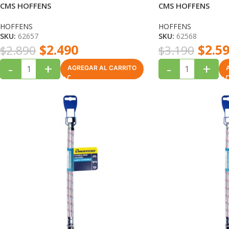
CMS HOFFENS
CMS HOFFENS
HOFFENS
HOFFENS
SKU:
62657
SKU:
62568
$
2.490
$
2.5
$
2.890
$
3.190
-
+
-
+
AGREGAR AL CARRITO