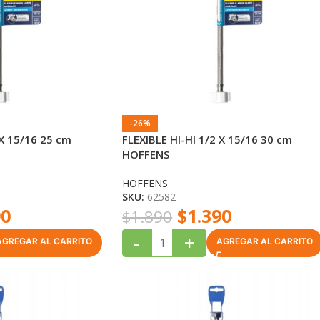
-26%
 X 15/16 25 cm
FLEXIBLE HI-HI 1/2 X 15/16 30 cm
HOFFENS
HOFFENS
SKU:
62582
90
$
1.390
$
1.890
-
+
AGREGAR AL CARRITO
AGREGAR AL CARRITO