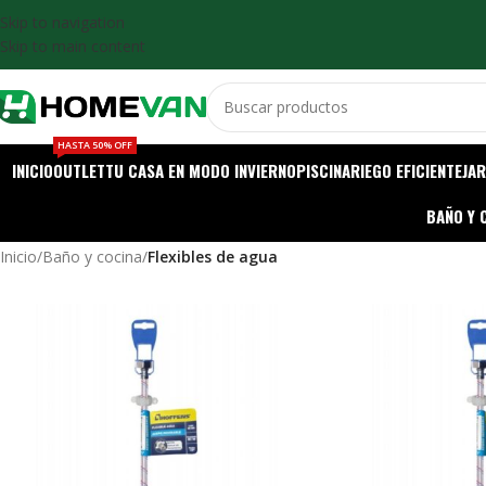
Skip to navigation
Skip to main content
HASTA 50% OFF
INICIO
OUTLET
TU CASA EN MODO INVIERNO
PISCINA
RIEGO EFICIENTE
JAR
BAÑO Y 
Inicio
/
Baño y cocina
/
Flexibles de agua