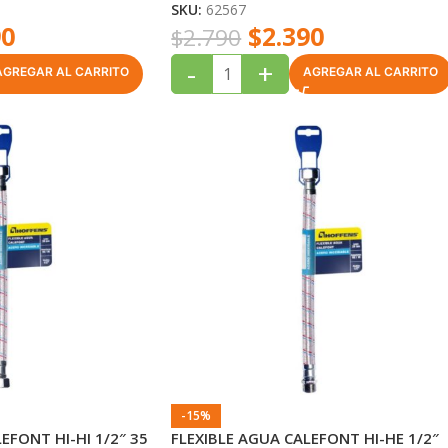
SKU:
62567
90
$
2.390
$
2.790
-
+
AGREGAR AL CARRITO
AGREGAR AL CARRITO
-15%
EFONT HI-HI 1/2″ 35
FLEXIBLE AGUA CALEFONT HI-HE 1/2″