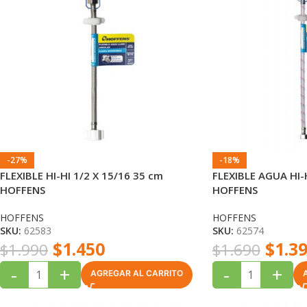
-27%
-18%
FLEXIBLE HI-HI 1/2 X 15/16 35 cm
FLEXIBLE AGUA HI-
HOFFENS
HOFFENS
HOFFENS
HOFFENS
SKU:
62583
SKU:
62574
$
1.450
$
1.3
$
1.990
$
1.690
-
+
-
+
AGREGAR AL CARRITO