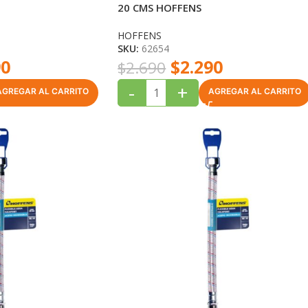
20 CMS HOFFENS
HOFFENS
SKU:
62654
90
$
2.290
$
2.690
-
+
AGREGAR AL CARRITO
AGREGAR AL CARRITO