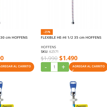
-25%
2 30 cm HOFFENS
FLEXIBLE HE-HI 1/2 35 cm HOFFENS
HOFFENS
SKU:
62571
90
$
1.490
$
1.990
-
+
AGREGAR AL CARRITO
AGREGAR AL CARRITO