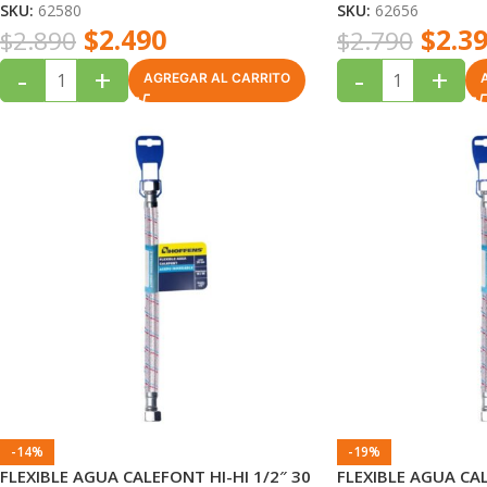
SKU:
62580
SKU:
62656
$
2.490
$
2.3
$
2.890
$
2.790
-
+
-
+
AGREGAR AL CARRITO
-14%
-19%
FLEXIBLE AGUA CALEFONT HI-HI 1/2″ 30
FLEXIBLE AGUA CAL