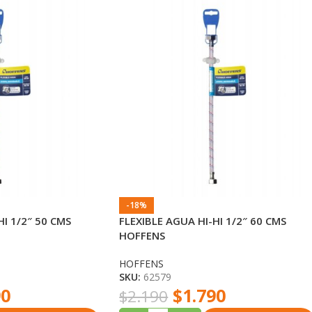
-18%
HI 1/2″ 50 CMS
FLEXIBLE AGUA HI-HI 1/2″ 60 CMS
HOFFENS
HOFFENS
SKU:
62579
90
$
1.790
$
2.190