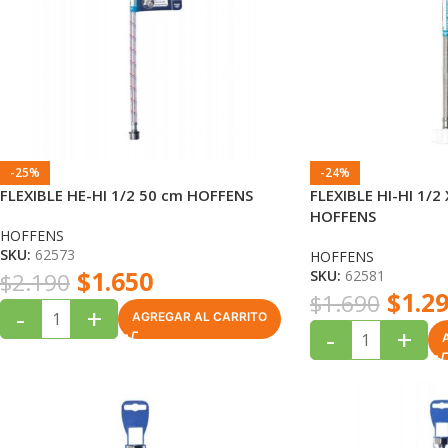
-25%
-24%
FLEXIBLE HE-HI 1/2 50 cm HOFFENS
FLEXIBLE HI-HI 1/2
HOFFENS
HOFFENS
SKU:
62573
HOFFENS
$
1.650
SKU:
62581
$
2.190
$
1.2
$
1.690
-
+
AGREGAR AL CARRITO
-
+