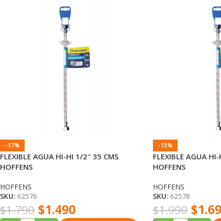
-17%
-15%
FLEXIBLE AGUA HI-HI 1/2″ 35 CMS
FLEXIBLE AGUA HI-
HOFFENS
HOFFENS
HOFFENS
HOFFENS
SKU:
62576
SKU:
62578
$
1.490
$
1.6
$
1.790
$
1.990