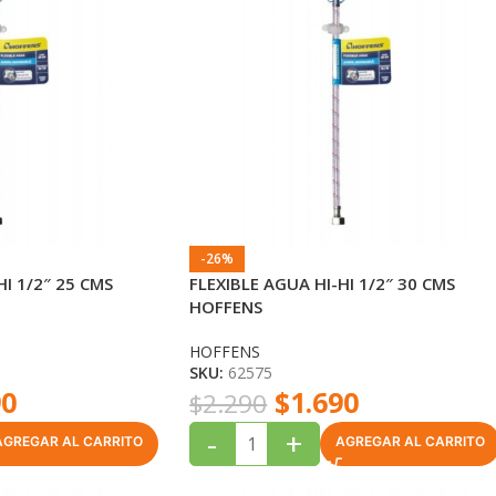
-26%
HI 1/2″ 25 CMS
FLEXIBLE AGUA HI-HI 1/2″ 30 CMS
HOFFENS
HOFFENS
SKU:
62575
90
$
1.690
$
2.290
-
+
AGREGAR AL CARRITO
AGREGAR AL CARRITO