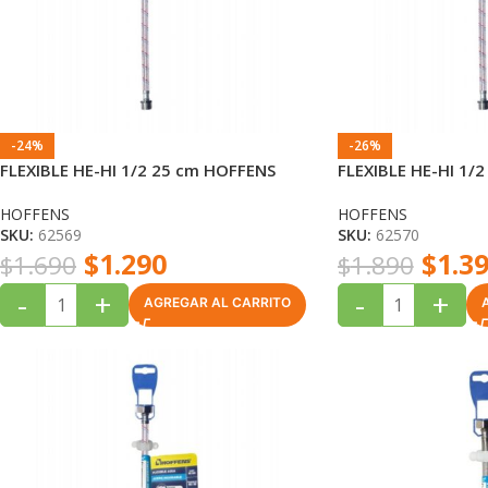
-24%
-26%
FLEXIBLE HE-HI 1/2 25 cm HOFFENS
FLEXIBLE HE-HI 1/
HOFFENS
HOFFENS
SKU:
62569
SKU:
62570
$
1.290
$
1.3
$
1.690
$
1.890
-
+
-
+
AGREGAR AL CARRITO