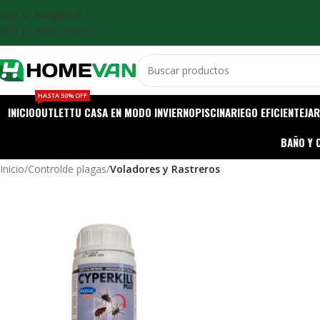
Skip to navigation
Skip to main content
HASTA 50% OFF
INICIO
OUTLET
TU CASA EN MODO INVIERNO
PISCINA
RIEGO EFICIENTE
JAR
BAÑO Y 
Inicio
/
Controlde plagas
/
Voladores y Rastreros