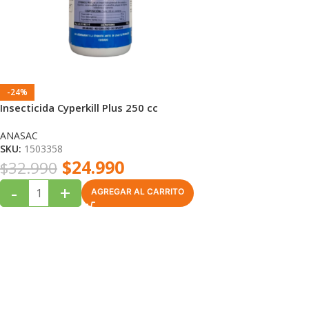
-24%
Insecticida Cyperkill Plus 250 cc
ANASAC
SKU:
1503358
$
24.990
$
32.990
-
+
AGREGAR AL CARRITO