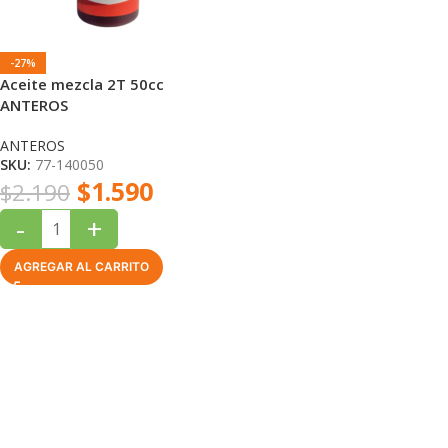
-27%
Aceite mezcla 2T 50cc
ANTEROS
ANTEROS
SKU:
77-140050
$
1.590
$
2.190
-
+
AGREGAR AL CARRITO