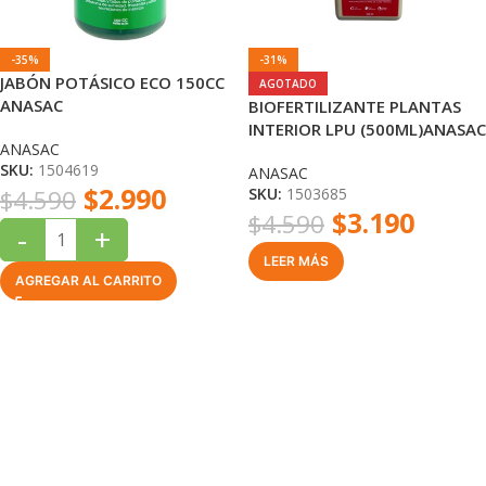
-35%
-31%
JABÓN POTÁSICO ECO 150CC
AGOTADO
ANASAC
BIOFERTILIZANTE PLANTAS
INTERIOR LPU (500ML)ANASAC
ANASAC
SKU:
1504619
ANASAC
$
2.990
$
4.590
SKU:
1503685
$
3.190
$
4.590
-
+
LEER MÁS
AGREGAR AL CARRITO