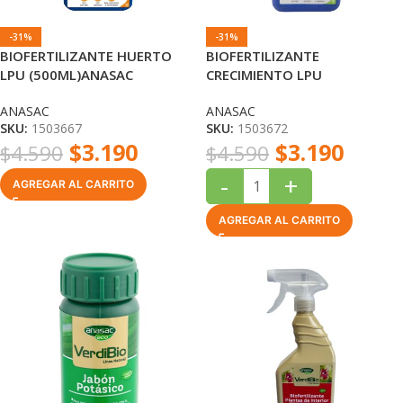
-31%
-31%
BIOFERTILIZANTE HUERTO
BIOFERTILIZANTE
LPU (500ML)ANASAC
CRECIMIENTO LPU
(500ML)ANASAC
ANASAC
ANASAC
SKU:
1503667
SKU:
1503672
$
3.190
$
3.190
$
4.590
$
4.590
-
+
AGREGAR AL CARRITO
AGREGAR AL CARRITO