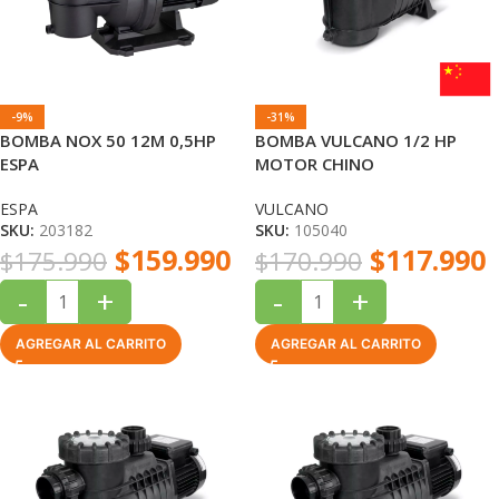
-9%
-31%
BOMBA NOX 50 12M 0,5HP
BOMBA VULCANO 1/2 HP
ESPA
MOTOR CHINO
ESPA
VULCANO
SKU:
203182
SKU:
105040
$
159.990
$
117.990
$
175.990
$
170.990
-
+
-
+
AGREGAR AL CARRITO
AGREGAR AL CARRITO