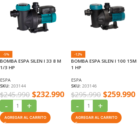
-5%
-12%
BOMBA ESPA SILEN I 33 8 M
BOMBA ESPA SILEN I 100 15M
1/3 HP
1 HP
ESPA
ESPA
SKU:
203144
SKU:
203146
$
232.990
$
259.990
$
245.990
$
295.990
-
+
-
+
AGREGAR AL CARRITO
AGREGAR AL CARRITO