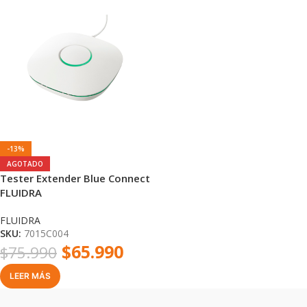
-13%
AGOTADO
Tester Extender Blue Connect
FLUIDRA
FLUIDRA
SKU:
7015C004
$
65.990
$
75.990
LEER MÁS