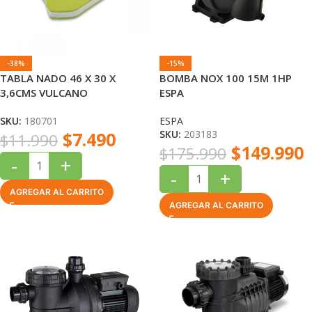
-38%
-15%
TABLA NADO 46 X 30 X
BOMBA NOX 100 15M 1HP
3,6CMS VULCANO
ESPA
SKU:
180701
ESPA
$
7.490
SKU:
203183
$
11.990
$
149.990
$
175.990
-
+
-
+
AGREGAR AL CARRITO
AGREGAR AL CARRITO