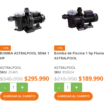
-14%
-12%
BOMBA ASTRALPOOL SENA 1
Bomba de Piscina 1 hp Fluvia
HP
ASTRALPOOL
ASTRALPOOL
ASTRALPOOL
SKU:
25465
SKU:
850024
$
295.990
$
189.990
$
345.990
$
215.990
-
+
-
+
AGREGAR AL CARRITO
AGREGAR AL CARRITO