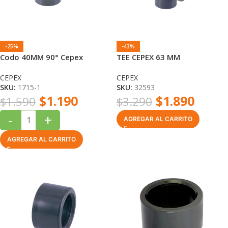
-25%
-43%
Codo 40MM 90° Cepex
TEE CEPEX 63 MM
CEPEX
CEPEX
SKU:
1715-1
SKU:
32593
$
1.190
$
1.890
$
1.590
$
3.290
-
+
AGREGAR AL CARRITO
AGREGAR AL CARRITO