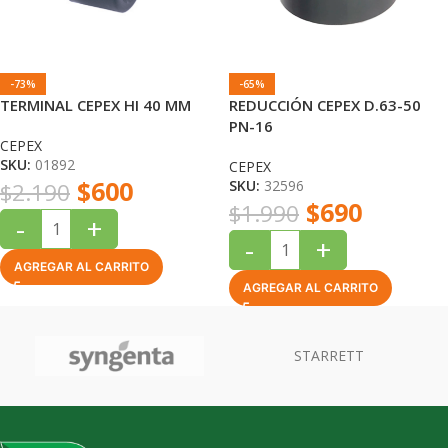
-73%
-65%
TERMINAL CEPEX HI 40 MM
REDUCCIÓN CEPEX D.63-50
PN-16
CEPEX
SKU:
01892
CEPEX
$
600
SKU:
32596
$
2.190
$
690
$
1.990
-
+
-
+
AGREGAR AL CARRITO
AGREGAR AL CARRITO
RETT