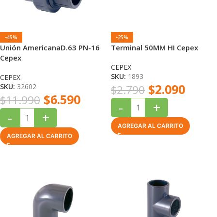
-45%
-25%
Unión AmericanaD.63 PN-16
Terminal 50MM HI Cepex
Cepex
CEPEX
SKU:
1893
CEPEX
$
2.090
SKU:
32602
$
2.790
$
6.590
$
11.990
-
+
-
+
AGREGAR AL CARRITO
AGREGAR AL CARRITO