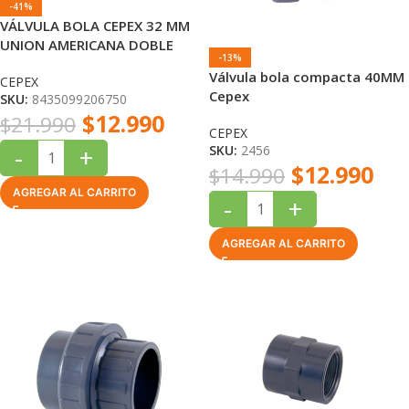
-41%
VÁLVULA BOLA CEPEX 32 MM
UNION AMERICANA DOBLE
-13%
Válvula bola compacta 40MM
CEPEX
Cepex
SKU:
8435099206750
$
12.990
$
21.990
CEPEX
-
+
SKU:
2456
$
12.990
$
14.990
AGREGAR AL CARRITO
-
+
AGREGAR AL CARRITO