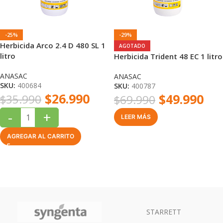
-25%
-29%
Herbicida Arco 2.4 D 480 SL 1
AGOTADO
litro
Herbicida Trident 48 EC 1 litro
ANASAC
ANASAC
SKU:
400684
SKU:
400787
$
26.990
$
49.990
$
35.990
$
69.990
-
+
LEER MÁS
AGREGAR AL CARRITO
STARRETT