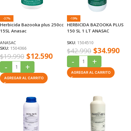
-37%
-19%
Herbicida Bazooka plus 250cc
HERBICIDA BAZOOKA PLUS
15SL Anasac
150 SL 1 LT ANASAC
ANASAC
SKU:
1504510
SKU:
1504366
$
34.990
$
42.990
$
12.590
$
19.990
-
+
-
+
AGREGAR AL CARRITO
AGREGAR AL CARRITO