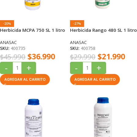
-20%
-27%
Herbicida MCPA 750 SL 1 litro
Herbicida Rango 480 SL 1 litro
ANASAC
ANASAC
SKU:
400735
SKU:
400758
$
36.990
$
21.990
$
45.990
$
29.990
-
+
-
+
AGREGAR AL CARRITO
AGREGAR AL CARRITO