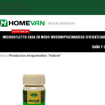
Skip to navigation
Skip to main content
HASTA 50% OFF
INICIO
OUTLET
TU CASA EN MODO INVIERNO
PISCINA
RIEGO EFICIENTE
JAR
BAÑO Y 
Inicio
/
Productos etiquetados “Indoor”