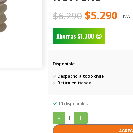
$
5.290
$
6.290
IVA 
Ahorras
$
1.000
😉
Disponible:
✅
Despacho a todo chile
✅
Retiro en tienda
10 disponibles
-
+
AGREG