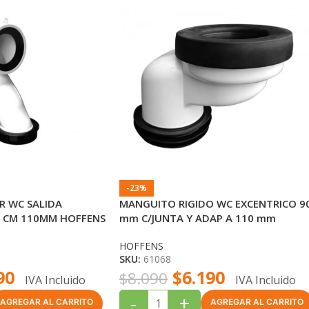
-23%
 WC SALIDA
MANGUITO RIGIDO WC EXCENTRICO 9
5 CM 110MM HOFFENS
mm C/JUNTA Y ADAP A 110 mm
HOFFENS
HOFFENS
SKU:
61068
90
$
6.190
$
8.090
IVA Incluido
IVA Incluido
-
+
AGREGAR AL CARRITO
AGREGAR AL CARRITO