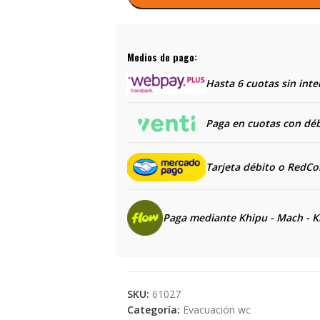
Medios de pago:
Hasta 6 cuotas sin inte
Paga en cuotas con débi
Tarjeta débito o RedC
Paga mediante Khipu - Mach - K
SKU:
61027
Categoría:
Evacuación wc