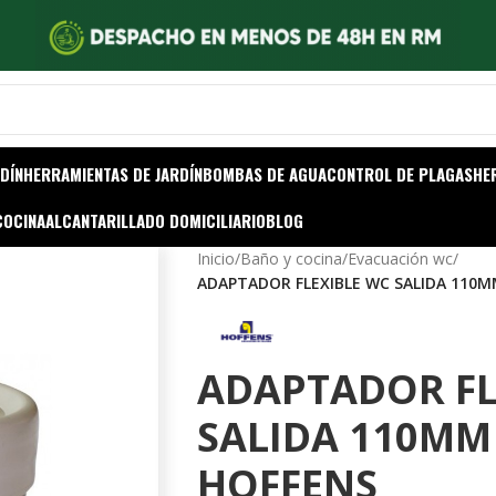
DÍN
HERRAMIENTAS DE JARDÍN
BOMBAS DE AGUA
CONTROL DE PLAGAS
HE
COCINA
ALCANTARILLADO DOMICILIARIO
BLOG
Inicio
/
Baño y cocina
/
Evacuación wc
/
ADAPTADOR FLEXIBLE WC SALIDA 110
ADAPTADOR FL
SALIDA 110MM
HOFFENS