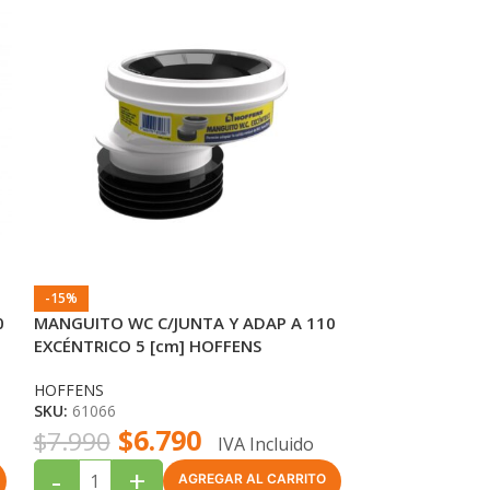
-15%
-16%
0
MANGUITO WC C/JUNTA Y ADAP A 110
ADAPTADOR FLE
EXCÉNTRICO 5 [cm] HOFFENS
110MM EXENTR
HOFFENS
HOFFENS
HOFFENS
SKU:
61066
SKU:
61026
$
6.790
$
5
$
7.990
$
6.290
IVA Incluido
-
+
-
+
AGREGAR AL CARRITO