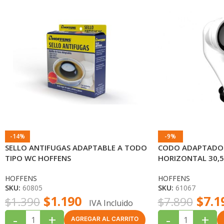
-14%
-9%
SELLO ANTIFUGAS ADAPTABLE A TODO
CODO ADAPTADOR
TIPO WC HOFFENS
HORIZONTAL 30,
HOFFENS
HOFFENS
SKU:
60805
SKU:
61067
$
1.190
$
7.1
$
1.390
$
7.890
IVA Incluido
-
+
-
+
AGREGAR AL CARRITO