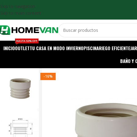
Skip to navigation
Skip to main content
HASTA 50% OFF
INICIO
OUTLET
TU CASA EN MODO INVIERNO
PISCINA
RIEGO EFICIENTE
JAR
BAÑO Y 
-16%