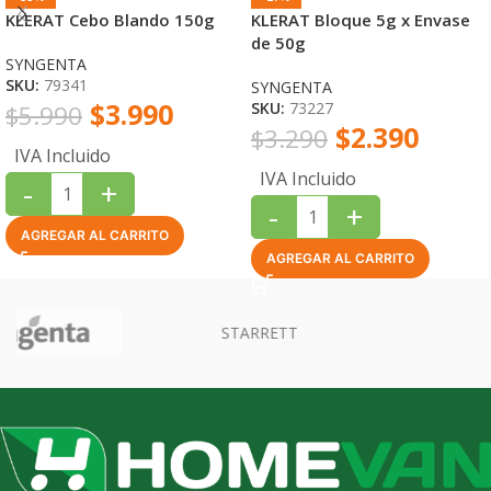
KLERAT Cebo Blando 150g
KLERAT Bloque 5g x Envase
de 50g
SYNGENTA
SKU:
79341
SYNGENTA
$
3.990
SKU:
73227
$
5.990
$
2.390
$
3.290
IVA Incluido
IVA Incluido
-
+
-
+
AGREGAR AL CARRITO
AGREGAR AL CARRITO