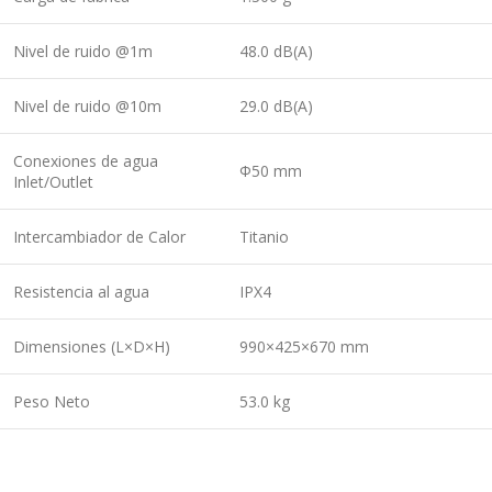
Nivel de ruido @1m
48.0 dB(A)
Nivel de ruido @10m
29.0 dB(A)
Conexiones de agua
Φ50 mm
Inlet/Outlet
Intercambiador de Calor
Titanio
Resistencia al agua
IPX4
Dimensiones (L×D×H)
990×425×670 mm
Peso Neto
53.0 kg