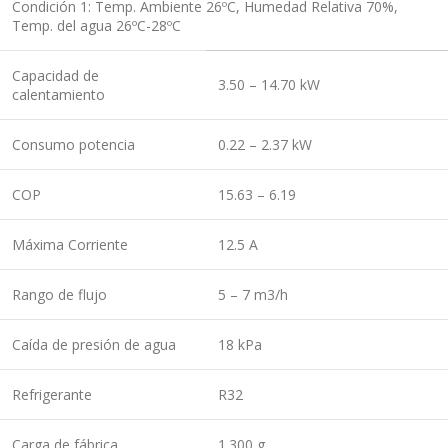
Condición 1: Temp. Ambiente 26ºC, Humedad Relativa 70%,
Temp. del agua 26ºC-28ºC
Capacidad de
3.50 – 14.70 kW
calentamiento
Consumo potencia
0.22 – 2.37 kW
COP
15.63 – 6.19
Máxima Corriente
12.5 A
Rango de flujo
5 – 7 m3/h
Caída de presión de agua
18 kPa
Refrigerante
R32
Carga de fábrica
1.300 g