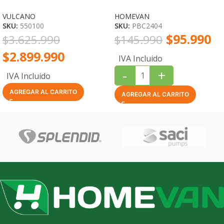
100 – 50 m² / 5,0 L/h
VULCANO
HOMEVAN
SKU:
550100
SKU:
PBC2404
$
95.990
$
3.625.990
$
145.990
$
2.899.990
IVA Incluido
-
+
IVA Incluido
AGREGAR AL CARRITO
AGREGAR AL CARRITO