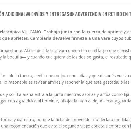
ÓN ADICIONAL
🚚 ENVÍOS Y ENTREGAS
🛑 ADVERTENCIA EN RETIRO EN 
elescópica VULCANO. Trabaja junto con la tuerca de apriete y es
ás que aprietes. Cambiarla devuelve firmeza a una vara cuyos tu
mportante. Ahí se decide si la vara queda fija en el largo que elegist
 la boquilla— y cuando cualquiera de las dos se gasta, el resultado qu
r solo la tuerca, sentir que mejora unos días y que después vuelva 
ina, lo razonable es revisar ambas y reponer la que esté gastada, o la
a y sol. La arena entra a la junta mientras aspiras y actúa como lija 
uagar con agua dulce al terminar, aflojar la tuerca, dejar secar y guard
 forma y diámetro, porque la ficha del proveedor no declara medidas
Y una recomendación que evita el segundo viaje: aprieta siempre con