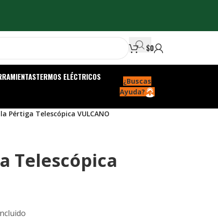
$
0
RRAMIENTAS
TERMOS ELÉCTRICOS
¿Buscas
Ayuda?
lla Pértiga Telescópica VULCANO
ga Telescópica
Incluido