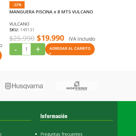
-23%
-28%
MANGUERA PISCINA x 8 MTS VULCANO
MANGUERA PIS
VULCANO
VULCANO
SKU:
149131
SKU:
149164
$
19.990
$
$
25.990
$
45.990
IVA Incluido
do
-
+
-
+
AGREGAR AL CARRITO
Información
o
Preguntas frecuentes