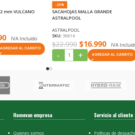
-26%
 32 mm VULCANO
SACAHOJAS MALLA GRANDE
ASTRALPOOL
ASTRALPOOL
90
SKU:
36614
IVA Incluido
$
16.990
$
22.990
IVA Inclui
AGREGAR AL CARRITO
-
+
AGREGAR AL CARRITO
Homevan empresa
Servicio al cliente
Quienes somos
Políticas de despach