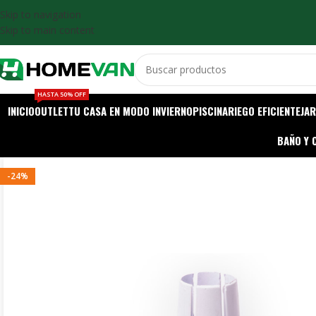
Skip to navigation
Skip to main content
HASTA 50% OFF
INICIO
OUTLET
TU CASA EN MODO INVIERNO
PISCINA
RIEGO EFICIENTE
JAR
BAÑO Y 
-24%