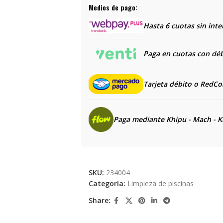
Medios de pago:
Hasta 6 cuotas sin inte
Paga en cuotas con débi
Tarjeta débito o RedC
Paga mediante Khipu - Mach - K
SKU:
234004
Categoría:
Limpieza de piscinas
Share: