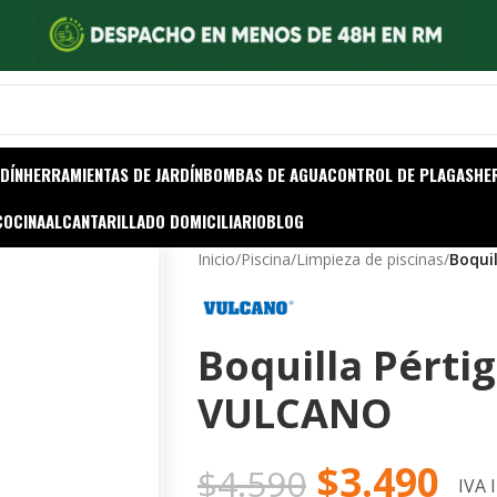
DÍN
HERRAMIENTAS DE JARDÍN
BOMBAS DE AGUA
CONTROL DE PLAGAS
HE
COCINA
ALCANTARILLADO DOMICILIARIO
BLOG
Inicio
/
Piscina
/
Limpieza de piscinas
/
Boqui
Boquilla Pérti
VULCANO
$
3.490
$
4.590
IVA 