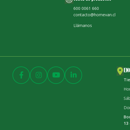
600 0061 660
contacto@homevan.cl
Llámanos
EN
Ti
Hor
Sáb
Do
Bo
13 