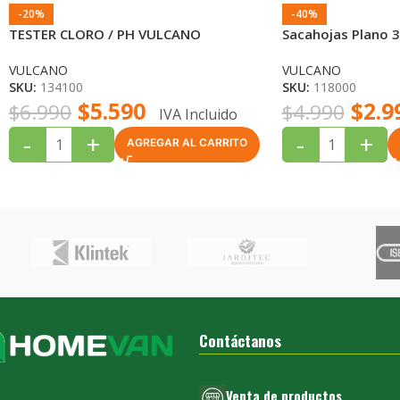
-20%
-40%
TESTER CLORO / PH VULCANO
Sacahojas Plano
VULCANO
VULCANO
SKU:
134100
SKU:
118000
$
5.590
$
2.9
$
6.990
$
4.990
IVA Incluido
-
+
-
+
AGREGAR AL CARRITO
Contáctanos
Venta de productos