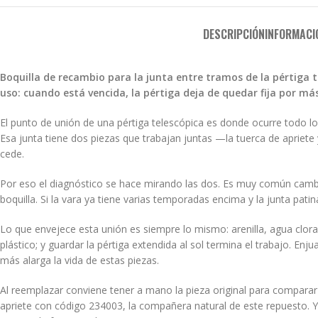
DESCRIPCIÓN
INFORMACI
Boquilla de recambio para la junta entre tramos de la pértiga t
uso: cuando está vencida, la pértiga deja de quedar fija por m
El punto de unión de una pértiga telescópica es donde ocurre todo lo i
Esa junta tiene dos piezas que trabajan juntas —la tuerca de apriete y
cede.
Por eso el diagnóstico se hace mirando las dos. Es muy común cambia
boquilla. Si la vara ya tiene varias temporadas encima y la junta pat
Lo que envejece esta unión es siempre lo mismo: arenilla, agua clorad
plástico; y guardar la pértiga extendida al sol termina el trabajo. Enj
más alarga la vida de estas piezas.
Al reemplazar conviene tener a mano la pieza original para comparar
apriete con código 234003, la compañera natural de este repuesto. 