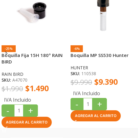
-25%
-6%
Boquilla Fija 15H 180º RAIN
Boquilla MP SS530 Hunter
BIRD
HUNTER
SKU:
110538
RAIN BIRD
$
9.390
SKU:
A47070
$
9.990
$
1.490
$
1.990
IVA Incluido
IVA Incluido
-
+
-
+
AGREGAR AL CARRITO
AGREGAR AL CARRITO