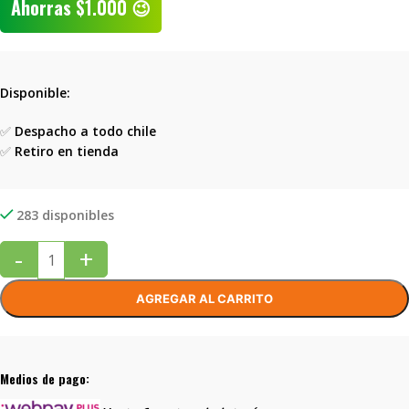
Ahorras
$
1.000
😉
Disponible:
✅
Despacho a todo chile
✅
Retiro en tienda
283 disponibles
-
+
AGREGAR AL CARRITO
Medios de pago: