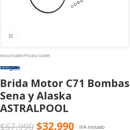
Click to enlarge
Inicio
/
Outlet
/
Piscina Outlet
Brida Motor C71 Bombas
Sena y Alaska
ASTRALPOOL
$
32.990
$
57.990
IVA Incluido