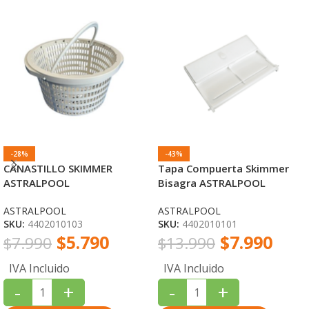
-28%
-43%
CANASTILLO SKIMMER
Tapa Compuerta Skimmer
ASTRALPOOL
Bisagra ASTRALPOOL
ASTRALPOOL
ASTRALPOOL
SKU:
4402010103
SKU:
4402010101
$
5.790
$
7.990
$
7.990
$
13.990
IVA Incluido
IVA Incluido
-
+
-
+