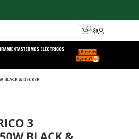
$
0
RRAMIENTAS
TERMOS ELÉCTRICOS
¿Buscas
Ayuda?
0W BLACK & DECKER
RICO 3
650W BLACK &