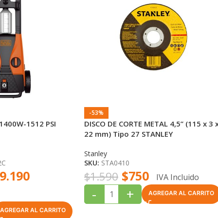
-53%
400W-1512 PSI
DISCO DE CORTE METAL 4,5’’ (115 x 3 
22 mm) Tipo 27 STANLEY
Stanley
2C
SKU:
STA0410
9.190
$
750
$
1.590
IVA Incluido
-
+
AGREGAR AL CARRITO
AGREGAR AL CARRITO