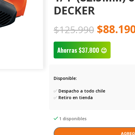
DECKER
$
88.19
$
125.990
Ahorras
$
37.800
😉
Disponible:
✅
Despacho a todo chile
✅
Retiro en tienda
1 disponibles
AGREG