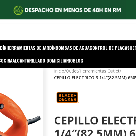
DÍN
HERRAMIENTAS DE JARDÍN
BOMBAS DE AGUA
CONTROL DE PLAGAS
HE
COCINA
ALCANTARILLADO DOMICILIARIO
BLOG
Inicio
/
Outlet
/
Herramientas Outlet
/
CEPILLO ELECTRICO 3 1/4″(82.5MM) 65
CEPILLO ELECT
1/4″(82.5MM) 