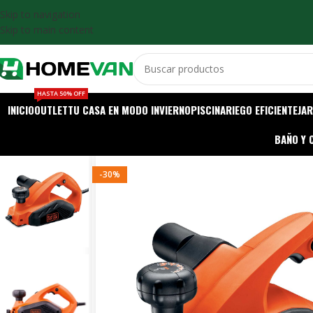
Skip to navigation
Skip to main content
HASTA 50% OFF
INICIO
OUTLET
TU CASA EN MODO INVIERNO
PISCINA
RIEGO EFICIENTE
JAR
BAÑO Y 
-30%