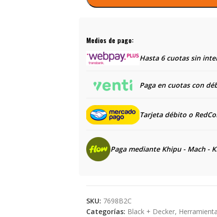
Medios de pago:
Hasta 6 cuotas sin inte
Paga en cuotas con débi
Tarjeta débito o RedC
Paga mediante Khipu - Mach - K
SKU:
7698B2C
Categorías:
Black + Decker
,
Herramient