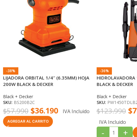
-38%
-36%
LIJADORA ORBITAL 1/4″ (6.35MM) HOJA
HIDROLAVADORA 1
200W BLACK & DECKER
BLACK & DECKER
Black + Decker
Black + Decker
SKU:
BS200B2C
SKU:
PW1450TDLB
$
36.190
$
7
$
57.990
$
123.990
IVA Incluido
IVA Incluido
AGREGAR AL CARRITO
-
+