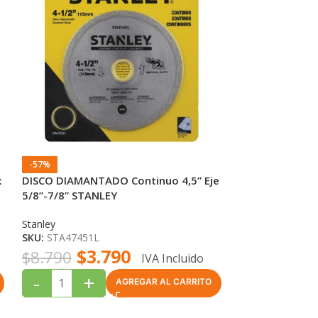
-57%
-58%
x
DISCO DIAMANTADO Continuo 4,5” Eje
DISCO DIAMAN
5/8”-7/8” STANLEY
Eje 5/8”-7/8” 
Stanley
Stanley
SKU:
STA47451L
SKU:
STA47452L
$
3.790
$
3
$
8.790
$
8.790
IVA Incluido
-
+
-
+
AGREGAR AL CARRITO