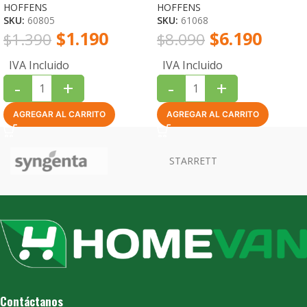
HOFFENS
HOFFENS
SKU:
60805
SKU:
61068
$
1.190
$
6.190
$
1.390
$
8.090
IVA Incluido
IVA Incluido
-
+
-
+
AGREGAR AL CARRITO
AGREGAR AL CARRITO
Contáctanos