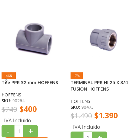
-46%
-7%
Tee PPR 32 mm HOFFENS
TERMINAL PPR HI 25 X 3/4
FUSION HOFFENS
HOFFENS
SKU:
90264
HOFFENS
$
400
SKU:
90473
$
740
$
1.390
$
1.490
IVA Incluido
IVA Incluido
-
+
-
+