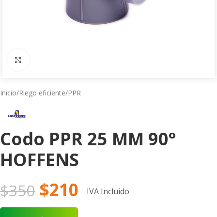
Click to enlarge
Inicio
/
Riego eficiente
/
PPR
Codo PPR 25 MM 90°
HOFFENS
$
210
$
350
IVA Incluido