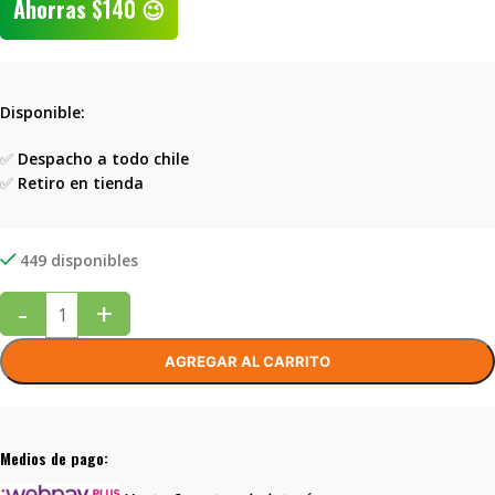
Ahorras
$
140
😉
Disponible:
✅
Despacho a todo chile
✅
Retiro en tienda
449 disponibles
-
+
AGREGAR AL CARRITO
Medios de pago: