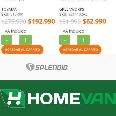
TOYAMA
GREENWORKS
SKU:
516-001
SKU:
2211102AZ
$
192.990
$
62.990
$
275.990
$
81.990
IVA Incluido
IVA Incluido
-
+
-
+
AGREGAR AL CARRITO
AGREGAR AL CARRITO