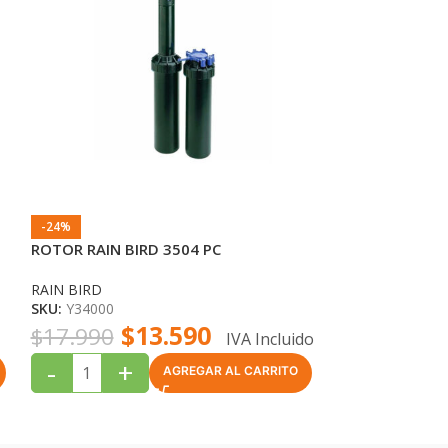
-24%
-38%
ROTOR RAIN BIRD 3504 PC
ROTOR HUNTER
AJUSTABLE
RAIN BIRD
SKU:
Y34000
HUNTER
$
13.590
SKU:
110002
$
17.990
IVA Incluido
$
$
19.990
-
+
AGREGAR AL CARRITO
-
+