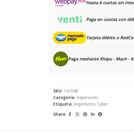
Hasta 6 cuotas sin inte
Paga en cuotas con débi
Tarjeta débito o RedC
Paga mediante Khipu - Mach - K
SKU:
141048
Categoría:
Aspersores
Etiqueta:
Aspersores Cyber
Share: