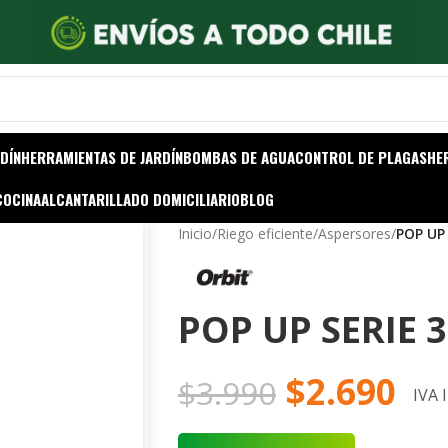
DÍN
HERRAMIENTAS DE JARDÍN
BOMBAS DE AGUA
CONTROL DE PLAGAS
HE
COCINA
ALCANTARILLADO DOMICILIARIO
BLOG
Inicio
/
Riego eficiente
/
Aspersores
/
POP UP 
POP UP SERIE 3
$
2.690
$
3.990
IVA 