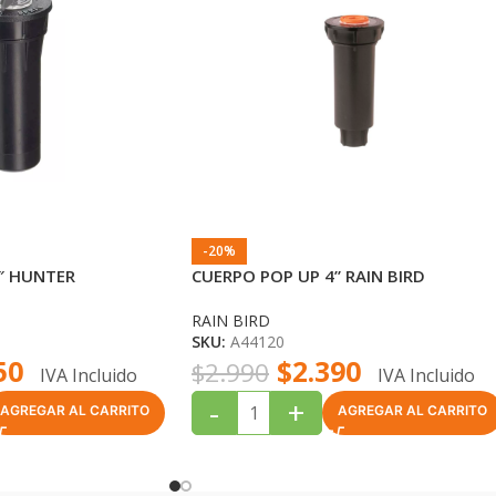
-20%
″ HUNTER
CUERPO POP UP 4” RAIN BIRD
RAIN BIRD
SKU:
A44120
50
$
2.390
$
2.990
IVA Incluido
IVA Incluido
-
+
AGREGAR AL CARRITO
AGREGAR AL CARRITO