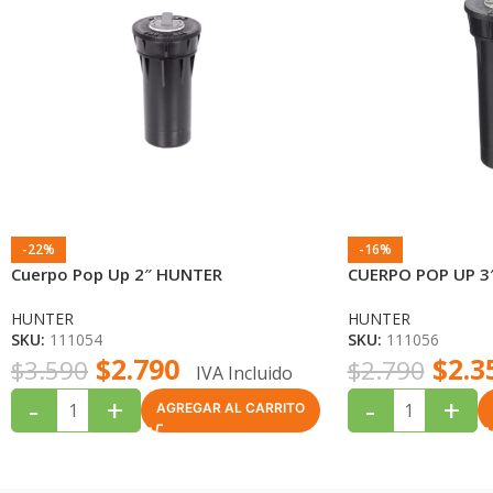
-22%
-16%
Cuerpo Pop Up 2″ HUNTER
CUERPO POP UP 3
HUNTER
HUNTER
SKU:
111054
SKU:
111056
$
2.790
$
2.3
$
3.590
$
2.790
IVA Incluido
-
+
-
+
AGREGAR AL CARRITO