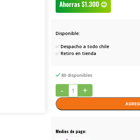
Ahorras
$
1.300
😉
Disponible:
✅
Despacho a todo chile
✅
Retiro en tienda
80 disponibles
-
+
AGREG
Medios de pago: