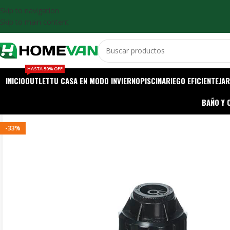
Skip to navigation
Skip to main content
HASTA 50% OFF
INICIO
OUTLET
TU CASA EN MODO INVIERNO
PISCINA
RIEGO EFICIENTE
JAR
BAÑO Y 
-33%