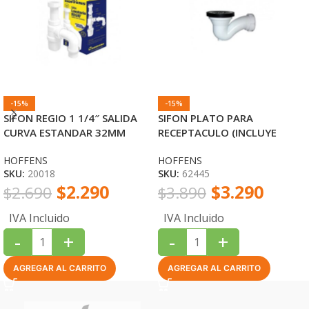
-15%
-15%
SIFON REGIO 1 1/4″ SALIDA
SIFON PLATO PARA
CURVA ESTANDAR 32MM
RECEPTACULO (INCLUYE
HOFFENS
DESAGUE Y REJILLA
HOFFENS
HOFFENS
INOXIDABLE) HOFFENS
SKU:
20018
SKU:
62445
$
2.290
$
3.290
$
2.690
$
3.890
IVA Incluido
IVA Incluido
-
+
-
+
AGREGAR AL CARRITO
AGREGAR AL CARRITO