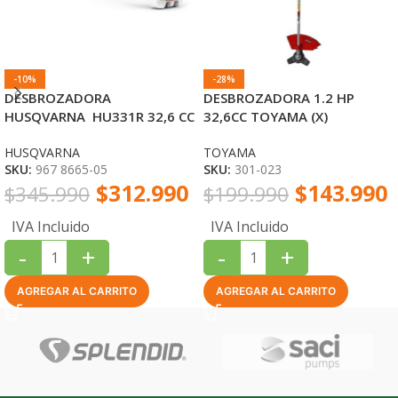
-10%
-28%
DESBROZADORA
DESBROZADORA 1.2 HP
HUSQVARNA HU331R 32,6 CC
32,6CC TOYAMA (X)
1,3 HP
HUSQVARNA
TOYAMA
SKU:
967 8665-05
SKU:
301-023
$
312.990
$
143.990
$
345.990
$
199.990
IVA Incluido
IVA Incluido
-
+
-
+
AGREGAR AL CARRITO
AGREGAR AL CARRITO