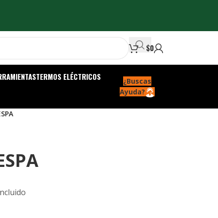
$
0
RRAMIENTAS
TERMOS ELÉCTRICOS
¿Buscas
Ayuda?
 ESPA
 ESPA
Incluido