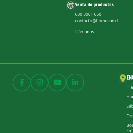
Venta de productos
600 0061 660
contacto@homevan.cl
Llámanos
EN
Ti
Hor
Sáb
Do
Bo
13 