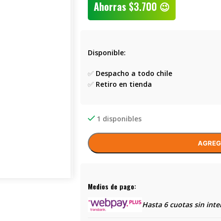
Ahorras
$
3.700
😉
Disponible:
✅
Despacho a todo chile
✅
Retiro en tienda
1 disponibles
AGREG
Medios de pago:
Hasta 6 cuotas sin inte