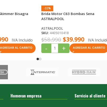
-32%
Skimmer Bisagra
Brida Motor C63 Bombas Sena
ASTRALPOOL
ASTRALPOOL
SKU:
4405010418
990
$
39.990
$
58.990
IVA Incluido
IVA Inclui
-
+
AGREGAR AL CARRITO
AGREGAR AL CARRITO
Homevan empresa
Servicio al cliente