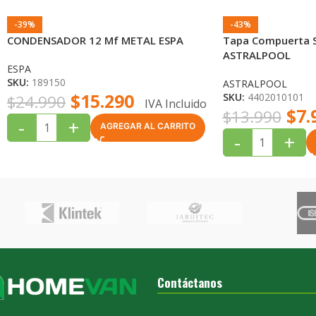
-39%
-43%
CONDENSADOR 12 Mf METAL ESPA
Tapa Compuerta 
ASTRALPOOL
ESPA
SKU:
189150
ASTRALPOOL
$
15.290
SKU:
4402010101
$
24.990
IVA Incluido
$
7.
$
13.990
-
+
AGREGAR AL CARRITO
-
+
Contáctanos