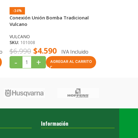
-34%
-29%
Conexión Unión Bomba Tradicional
Impulsor Bomba
Vulcano
ESPA
SKU:
10468
VULCANO
$
SKU:
101008
$
16.990
$
4.590
$
6.990
do
IVA Incluido
-
+
-
+
AGREGAR AL CARRITO
Información