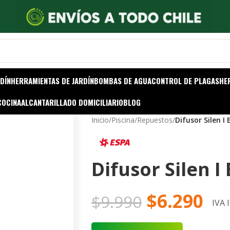
DÍN
HERRAMIENTAS DE JARDÍN
BOMBAS DE AGUA
CONTROL DE PLAGAS
HE
COCINA
ALCANTARILLADO DOMICILIARIO
BLOG
Inicio
/
Piscina
/
Repuestos
/
Difusor Silen I
Difusor Silen I
$
6.290
$
9.990
IVA 