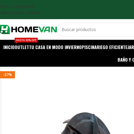
Skip to navigation
Skip to main content
HASTA 50% OFF
INICIO
OUTLET
TU CASA EN MODO INVIERNO
PISCINA
RIEGO EFICIENTE
JAR
BAÑO Y 
-37%