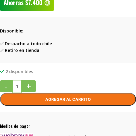
Ahorras
$
7.400
😉
Disponible:
✅
Despacho a todo chile
✅
Retiro en tienda
2 disponibles
-
+
AGREGAR AL CARRITO
Medios de pago: