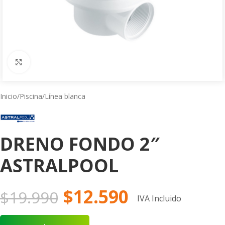
Click to enlarge
Inicio
/
Piscina
/
Línea blanca
DRENO FONDO 2″
ASTRALPOOL
$
12.590
$
19.990
IVA Incluido