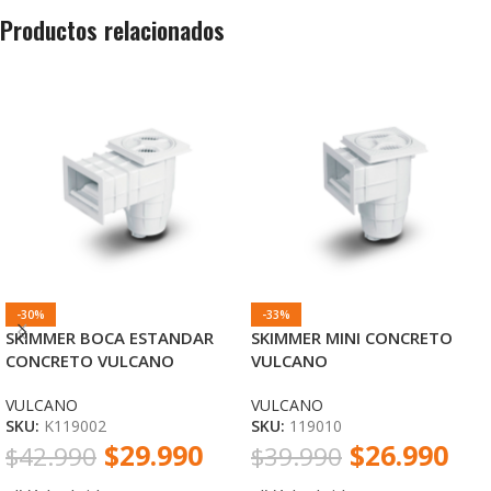
Productos relacionados
-30%
-33%
SKIMMER BOCA ESTANDAR
SKIMMER MINI CONCRETO
CONCRETO VULCANO
VULCANO
VULCANO
VULCANO
SKU:
K119002
SKU:
119010
$
29.990
$
26.990
$
42.990
$
39.990