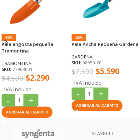
-50%
-26%
Pala angosta pequeña
Pala Ancha Pequeña Gardena
Tramontina
GARDENA
SKU:
08950-20
TRAMONTINA
$
5.590
SKU:
77908001
$
7.590
$
2.290
$
4.590
IVA Incluido
IVA Incluido
-
+
-
+
AGREGAR AL CARRITO
AGREGAR AL CARRITO