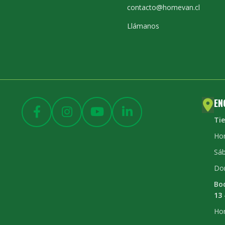
contacto@homevan.cl
Llámanos
EN
Ti
Hor
Sáb
Do
Bo
13 
Hor