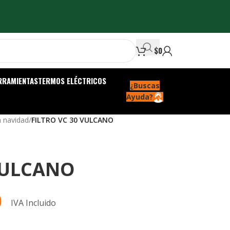
$
0
RRAMIENTAS
TERMOS ELÉCTRICOS
¿Buscas
Ayuda?
a navidad
/
FILTRO VC 30 VULCANO
 VULCANO
0
IVA Incluido