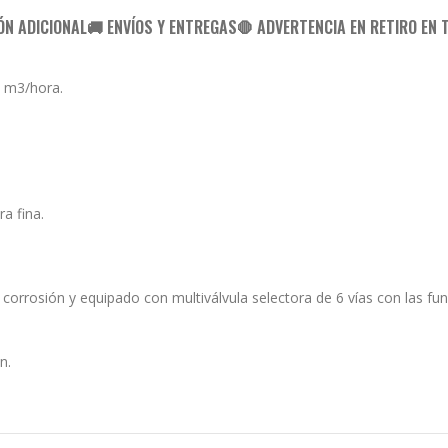
ÓN ADICIONAL
🚚 ENVÍOS Y ENTREGAS
🛑 ADVERTENCIA EN RETIRO EN 
7 m3/hora.
a fina.
 corrosión y equipado con multiválvula selectora de 6 vías con las fun
n.