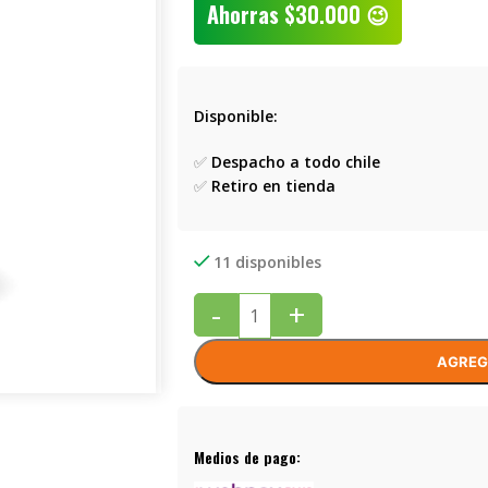
Ahorras
$
30.000
😉
Disponible:
✅
Despacho a todo chile
✅
Retiro en tienda
11 disponibles
-
+
AGREG
Medios de pago: