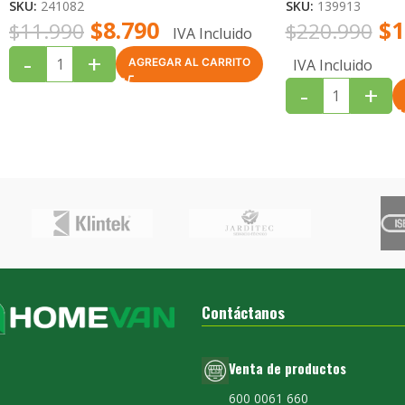
SKU:
241082
SKU:
139913
$
8.790
$
1
$
11.990
$
220.990
IVA Incluido
-
+
IVA Incluido
AGREGAR AL CARRITO
-
+
Contáctanos
Venta de productos
600 0061 660