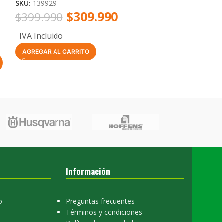
SKU:
139929
SKU:
131151
$
309.990
$
399.990
$
215.990
IVA Incluido
IVA Incluido
-
+
AGREGAR AL CARRITO
Información
o
Preguntas frecuentes
Términos y condiciones