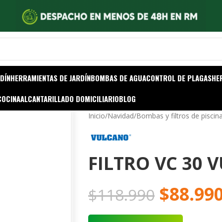
DÍN
HERRAMIENTAS DE JARDÍN
BOMBAS DE AGUA
CONTROL DE PLAGAS
HE
COCINA
ALCANTARILLADO DOMICILIARIO
BLOG
Inicio
/
Navidad
/
Bombas y filtros de piscin
FILTRO VC 30
$
88.99
$
118.990