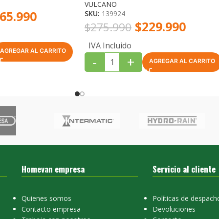
VULCANO
65.990
SKU:
139924
$
229.990
$
275.990
IVA Incluido
AGREGAR AL CARRITO
-
+
AGREGAR AL CARRITO
Homevan empresa
Servicio al cliente
Quienes somos
Políticas de despach
Contacto empresa
Devoluciones