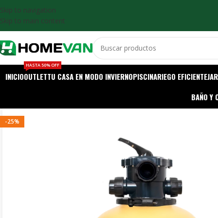
Skip to navigation
Skip to main content
HASTA 50% OFF
INICIO
OUTLET
TU CASA EN MODO INVIERNO
PISCINA
RIEGO EFICIENTE
JAR
BAÑO Y 
-25%