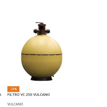
-23%
-29%
A
FILTRO VC 250 VULCANO
Filtro Brava D-
VULCANO
ASTRALPOOL