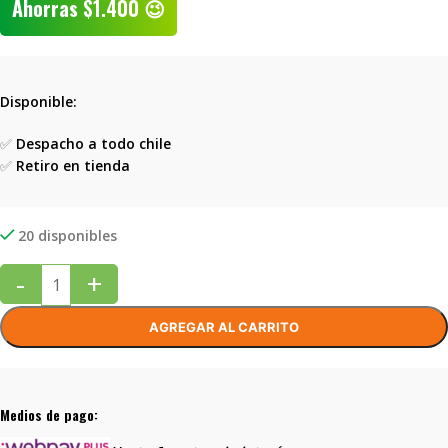
Ahorras
$
1.400
😉
Disponible:
✅
Despacho a todo chile
✅
Retiro en tienda
20 disponibles
-
+
AGREGAR AL CARRITO
Medios de pago: