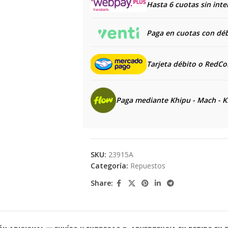
Hasta 6 cuotas sin inte
Paga en cuotas con débi
Tarjeta débito o RedC
Paga mediante Khipu - Mach - K
SKU:
23915A
Categoría:
Repuestos
Share: