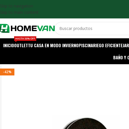
Skip to navigation
Skip to main content
HASTA 50% OFF
INICIO
OUTLET
TU CASA EN MODO INVIERNO
PISCINA
RIEGO EFICIENTE
JAR
BAÑO Y 
-42%