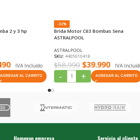
-32%
mba 2 y 3 hp
Brida Motor C63 Bombas Sena
ASTRALPOOL
ASTRALPOOL
SKU:
4405010418
490
$
39.990
$
58.990
IVA Incluido
IVA Inclui
-
+
AGREGAR AL CARRITO
AGREGAR AL CARRITO
Homevan empresa
Servicio al cliente