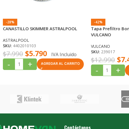
-28%
-42%
CANASTILLO SKIMMER ASTRALPOOL
Tapa Prefiltro Bo
VULCANO
ASTRALPOOL
SKU:
4402010103
VULCANO
$
5.790
SKU:
239017
$
7.990
IVA Incluido
$
7.
$
12.990
-
+
AGREGAR AL CARRITO
-
+
Contáctanos