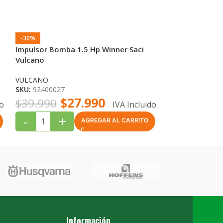
-30%
-43%
Impulsor Bomba 1.5 Hp Winner Saci
Resorte AISI M
Vulcano
VULCANO
SKU:
233017
VULCANO
$
SKU:
92400027
$
14.990
$
27.990
$
39.990
do
IVA Incluido
-
+
-
+
AGREGAR AL CARRITO
Información