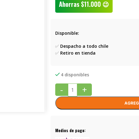
Ahorras
$
11.000
😉
Disponible:
✅
Despacho a todo chile
✅
Retiro en tienda
4 disponibles
-
+
AGREG
Medios de pago: