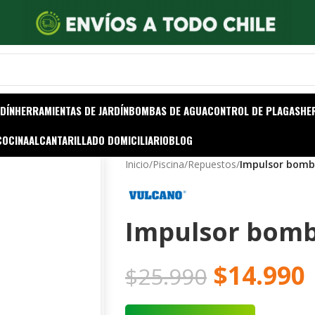
DÍN
HERRAMIENTAS DE JARDÍN
BOMBAS DE AGUA
CONTROL DE PLAGAS
HE
COCINA
ALCANTARILLADO DOMICILIARIO
BLOG
Inicio
/
Piscina
/
Repuestos
/
Impulsor bomb
Impulsor bomb
$
14.990
$
25.990