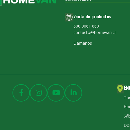
Venta de productos
600 0061 660
contacto@homevan.cl
Llámanos
EN
Ti
Hor
Sáb
Do