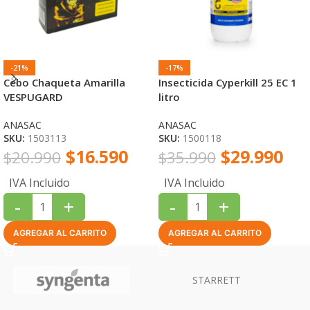
-21%
-17%
Cebo Chaqueta Amarilla
Insecticida Cyperkill 25 EC 1
VESPUGARD
litro
ANASAC
ANASAC
SKU:
1503113
SKU:
1500118
$
16.590
$
29.990
$
20.990
$
35.990
IVA Incluido
IVA Incluido
-
+
-
+
AGREGAR AL CARRITO
AGREGAR AL CARRITO