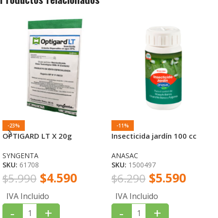
-23%
-11%
OPTIGARD LT X 20g
Insecticida jardín 100 cc
SYNGENTA
ANASAC
SKU:
61708
SKU:
1500497
$
4.590
$
5.590
$
5.990
$
6.290
IVA Incluido
IVA Incluido
-
+
-
+