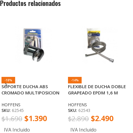
Productos relacionados
-18%
-14%
SOPORTE DUCHA ABS
FLEXIBLE DE DUCHA DOBLE
CROMADO MULTIPOSICION
GRAPEADO EPDM 1,6 M
INCLUYE KIT DE ANCLAJE
HOFFENS
HOFFENS
HOFFENS
HOFFENS
SKU:
62545
SKU:
62543
$
1.390
$
2.490
$
1.690
$
2.890
IVA Incluido
IVA Incluido