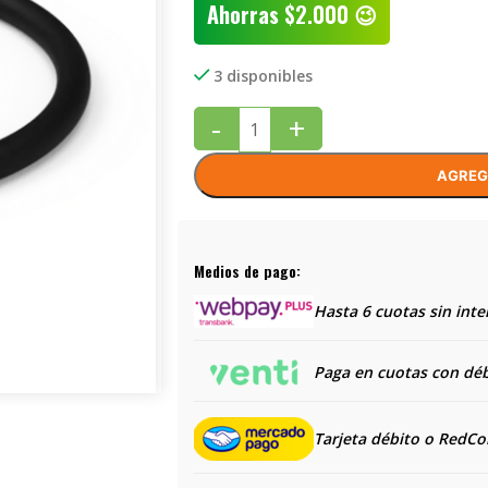
Ahorras
$
2.000
😉
3 disponibles
-
+
AGREG
Medios de pago:
Hasta 6 cuotas sin inte
Paga en cuotas con débi
Tarjeta débito o RedC