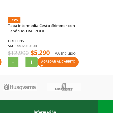
-59%
-32%
Tapa Intermedia Cesto Skimmer con
Brida Motor C
Tapón ASTRALPOOL
ASTRALPOOL
HOFFENS
ASTRALPOOL
SKU:
4402010104
SKU:
440501041
$
5.290
$
$
12.990
$
58.990
IVA Incluido
-
+
-
+
AGREGAR AL CARRITO
Información