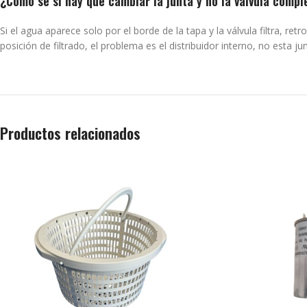
¿Cómo sé si hay que cambiar la junta y no la válvula compl
Si el agua aparece solo por el borde de la tapa y la válvula filtra, r
posición de filtrado, el problema es el distribuidor interno, no esta jun
Productos relacionados