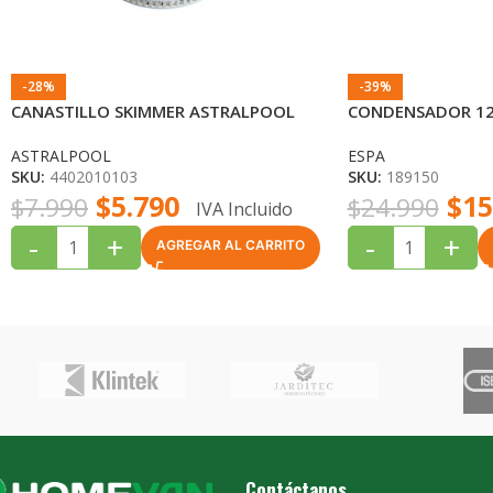
-28%
-39%
CANASTILLO SKIMMER ASTRALPOOL
CONDENSADOR 12
ASTRALPOOL
ESPA
SKU:
4402010103
SKU:
189150
$
5.790
$
15
$
7.990
$
24.990
IVA Incluido
-
+
-
+
AGREGAR AL CARRITO
Contáctanos