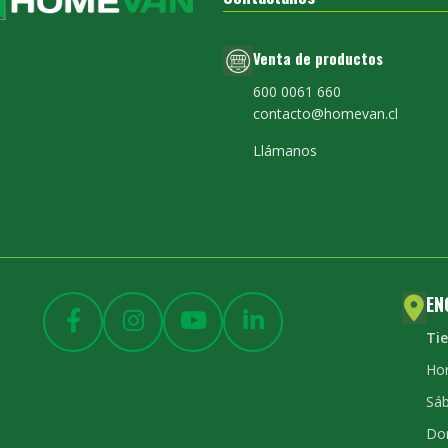
Venta de productos
600 0061 660
contacto@homevan.cl
Llámanos
EN
Ti
Hor
Sáb
Do