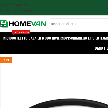
Skip to navigation
Skip to main content
HASTA 50% OFF
INICIO
OUTLET
TU CASA EN MODO INVIERNO
PISCINA
RIEGO EFICIENTE
JAR
BAÑO Y 
-17%