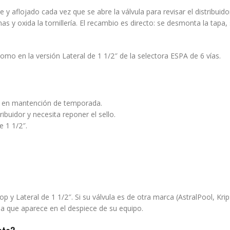
te y aflojado cada vez que se abre la válvula para revisar el distribui
y oxida la tornillería. El recambio es directo: se desmonta la tapa, se
como en la versión Lateral de 1 1/2″ de la selectora ESPA de 6 vías.
ora en mantención de temporada.
ribuidor y necesita reponer el sello.
e 1 1/2″.
p y Lateral de 1 1/2″. Si su válvula es de otra marca (AstralPool, Kri
la que aparece en el despiece de su equipo.