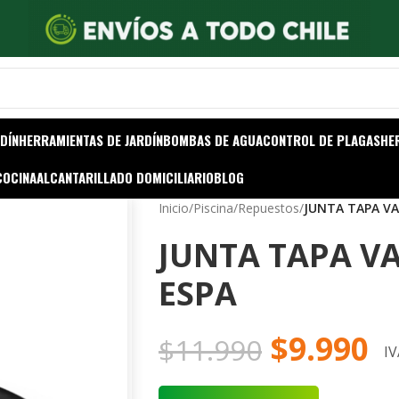
DÍN
HERRAMIENTAS DE JARDÍN
BOMBAS DE AGUA
CONTROL DE PLAGAS
HE
COCINA
ALCANTARILLADO DOMICILIARIO
BLOG
Inicio
/
Piscina
/
Repuestos
/
JUNTA TAPA VAL
JUNTA TAPA VA
ESPA
$
9.990
$
11.990
IV