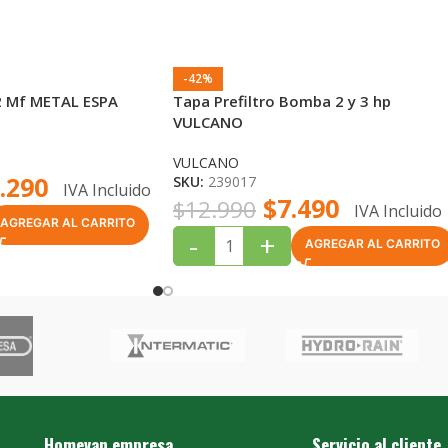
-42%
 Mf METAL ESPA
Tapa Prefiltro Bomba 2 y 3 hp
VULCANO
VULCANO
.290
SKU:
239017
IVA Incluido
$
7.490
$
12.990
IVA Incluido
AGREGAR AL CARRITO
-
+
AGREGAR AL CARRITO
Homevan empresa
Servicio al cliente