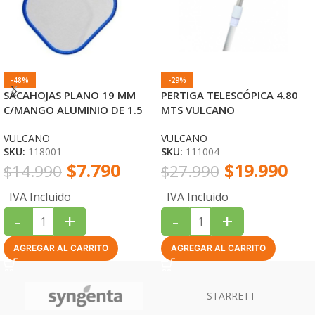
-48%
-29%
SACAHOJAS PLANO 19 MM
PERTIGA TELESCÓPICA 4.80
C/MANGO ALUMINIO DE 1.5
MTS VULCANO
MT VULCANO
VULCANO
VULCANO
SKU:
118001
SKU:
111004
$
7.790
$
19.990
$
14.990
$
27.990
IVA Incluido
IVA Incluido
-
+
-
+
AGREGAR AL CARRITO
AGREGAR AL CARRITO