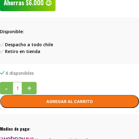
Ahorras
$
6.000
😉
Disponible:
✅
Despacho a todo chile
✅
Retiro en tienda
6 disponibles
-
+
AGREGAR AL CARRITO
Medios de pago: