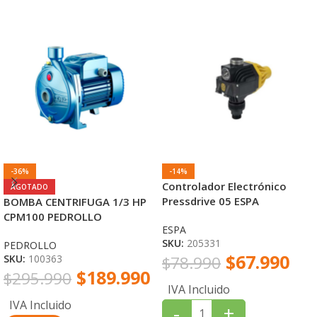
-36%
-14%
Controlador Electrónico
AGOTADO
Pressdrive 05 ESPA
BOMBA CENTRIFUGA 1/3 HP
CPM100 PEDROLLO
ESPA
SKU:
205331
PEDROLLO
$
67.990
SKU:
100363
$
78.990
$
189.990
$
295.990
IVA Incluido
IVA Incluido
-
+