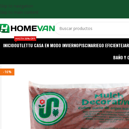
Skip to navigation
Skip to main content
HASTA 50% OFF
INICIO
OUTLET
TU CASA EN MODO INVIERNO
PISCINA
RIEGO EFICIENTE
JAR
BAÑO Y 
-16%