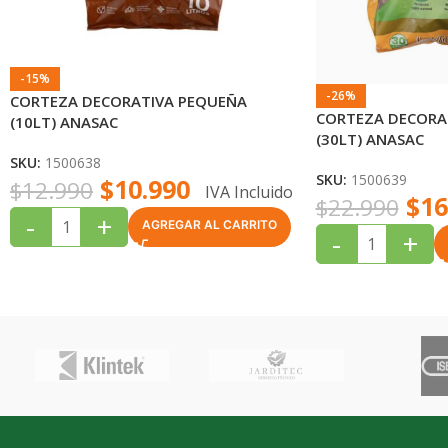
-15%
-26%
CORTEZA DECORATIVA PEQUEÑA
CORTEZA DECORA
(10LT) ANASAC
(30LT) ANASAC
SKU:
1500638
SKU:
1500639
$
10.990
$
12.990
IVA Incluido
$
16
$
22.990
-
+
AGREGAR AL CARRITO
-
+