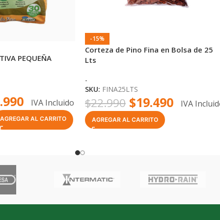
-15%
Corteza de Pino Fina en Bolsa de 25
TIVA PEQUEÑA
Lts
-
SKU:
FINA25LTS
.990
$
19.490
$
22.990
IVA Incluido
IVA Inclui
AGREGAR AL CARRITO
AGREGAR AL CARRITO