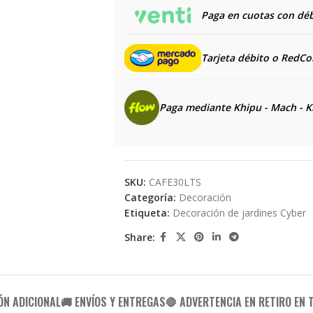
Paga en cuotas con débi
Tarjeta débito o RedC
Paga mediante Khipu - Mach - K
SKU:
CAFE30LTS
Categoría:
Decoración
Etiqueta:
Decoración de jardines Cyber
Share:
ÓN ADICIONAL
🚚 ENVÍOS Y ENTREGAS
🛑 ADVERTENCIA EN RETIRO EN 