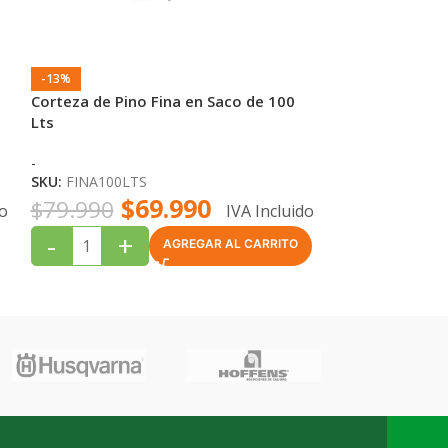
-13%
-15%
Corteza de Pino Fina en Saco de 100
AGOTADO
Lts
Corteza de Pin
lts
-
SKU:
FINA100LTS
-
$
69.990
$
79.990
SKU:
GRUESA25
do
IVA Incluido
$
$
19.990
-
+
AGREGAR AL CARRITO
LEER MÁS