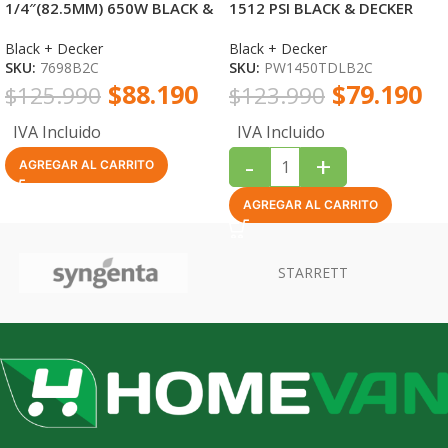
1/4″(82.5MM) 650W BLACK &
1512 PSI BLACK & DECKER
DECKER
Black + Decker
Black + Decker
SKU:
7698B2C
SKU:
PW1450TDLB2C
$
88.190
$
79.190
$
125.990
$
123.990
IVA Incluido
IVA Incluido
-
+
AGREGAR AL CARRITO
AGREGAR AL CARRITO